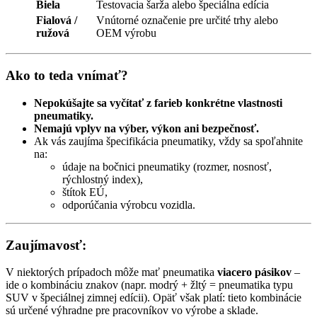
Biela
Testovacia šarža alebo špeciálna edícia
Fialová /
Vnútorné označenie pre určité trhy alebo
ružová
OEM výrobu
Ako to teda vnímať?
Nepokúšajte sa vyčítať z farieb konkrétne vlastnosti
pneumatiky.
Nemajú vplyv na výber, výkon ani bezpečnosť.
Ak vás zaujíma špecifikácia pneumatiky, vždy sa spoľahnite
na:
údaje na bočnici pneumatiky (rozmer, nosnosť,
rýchlostný index),
štítok EÚ,
odporúčania výrobcu vozidla.
Zaujímavosť:
V niektorých prípadoch môže mať pneumatika
viacero pásikov
–
ide o kombináciu znakov (napr. modrý + žltý = pneumatika typu
SUV v špeciálnej zimnej edícii). Opäť však platí: tieto kombinácie
sú určené výhradne pre pracovníkov vo výrobe a sklade.