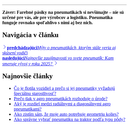
Záver: Farebné pásiky na pneumatikách si nevšímajte – nie sú
určené pre vás, ale pre výrobcov a logistiku. Pneumatika
funguje rovnako spoľahlivo s nimi aj bez nich.
Navigácia v článku
predchádzajúci
Mýty o pneumatikách, ktorým stále veria aj
skúsení vodiči
nasledujúci
Najnovšie zaujímavosti vo svete pneumatík: Kam
smeruje vývoj v roku 2025?
Najnovšie články
Čo je flotila vozidiel a prečo si jej pneumatiky vyžadujú
špeciálnu starostlivosť?
Prečo tlak v agro pneumatikách rozhoduje o úrode?
Aký je rozdiel medzi radiálnymi a diagonálnymi agro
pneumatikami?
Ako zistím sám, že moje auto potrebuje geometriu kolies?
Ako správne vybrať pneumatiku na traktor podľa typu pôdy?