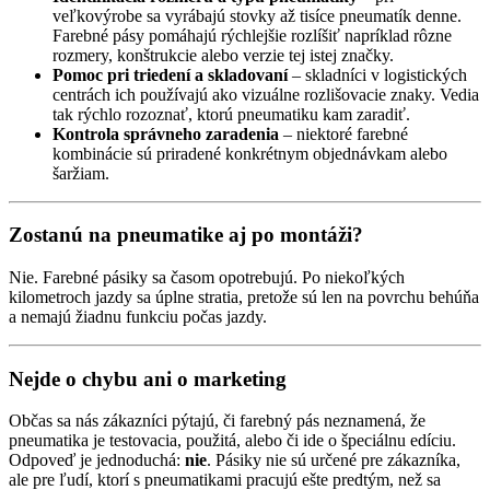
veľkovýrobe sa vyrábajú stovky až tisíce pneumatík denne.
Farebné pásy pomáhajú rýchlejšie rozlíšiť napríklad rôzne
rozmery, konštrukcie alebo verzie tej istej značky.
Pomoc pri triedení a skladovaní
– skladníci v logistických
centrách ich používajú ako vizuálne rozlišovacie znaky. Vedia
tak rýchlo rozoznať, ktorú pneumatiku kam zaradiť.
Kontrola správneho zaradenia
– niektoré farebné
kombinácie sú priradené konkrétnym objednávkam alebo
šaržiam.
Zostanú na pneumatike aj po montáži?
Nie. Farebné pásiky sa časom opotrebujú. Po niekoľkých
kilometroch jazdy sa úplne stratia, pretože sú len na povrchu behúňa
a nemajú žiadnu funkciu počas jazdy.
Nejde o chybu ani o marketing
Občas sa nás zákazníci pýtajú, či farebný pás neznamená, že
pneumatika je testovacia, použitá, alebo či ide o špeciálnu edíciu.
Odpoveď je jednoduchá:
nie
. Pásiky nie sú určené pre zákazníka,
ale pre ľudí, ktorí s pneumatikami pracujú ešte predtým, než sa