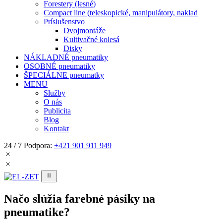
Forestery (lesné)
Compact line (teleskopické, manipulátory, naklad
Príslušenstvo
Dvojmontáže
Kultivačné kolesá
Disky
NÁKLADNÉ pneumatiky
OSOBNÉ pneumatiky
ŠPECIÁLNE pneumatky
MENU
Služby
O nás
Publicita
Blog
Kontakt
24 / 7 Podpora:
+421 901 911 949
Načo slúžia farebné pásiky na
pneumatike?