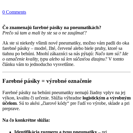
0 Comments
Čo znamenajú farebné pásiky na pneumatikách?
Prečo sú tam a mali by ste sa o ne zaujímať?
Ak ste si niekedy všimli nové pneumatiky, možno vám padli do oka
farebné pásiky – modré, žlté, červené alebo biele pruhy, ktoré sa
tiahnu po behúni. Mnohí zákazníci sa nás pýtajú:
Načo tam sú? Ide
o označenie kvality, typu alebo sú len súčasťou dizajnu?
V tomto
článku vám to jednoducho vysvetlíme.
Farebné pásiky = výrobné označenie
Farebné pásiky na behúni pneumatiky nemajú žiadny vplyv na jej
výkon, kvalitu či určenie. Slúžia výhradne
logistickým a výrobným
účelom
. Sú to akési „čiarové kódy“ pre ľudí vo výrobe, sklade a pri
preprave.
Na čo konkrétne slúžia:
Identifikácia rozmeru a typu pneumatiky
– pri