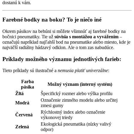
dostanú k vám.
Farebné bodky na boku? To je niečo iné
Okrem pásikov na behúni si môžete všimnúť aj farebné bodky na
bočnici pneumatiky. Tie už
súvisia s montážou a vyvážením
–
označujú napríklad najľahší bod na pneumatike alebo miesto, kde je
najväčší radiálny hádzavý odklon. Ale o tom zas nabudúce.
Príklady možného významu jednotlivých farieb:
Tieto príklady sú ilustračné a
nemusia platiť univerzálne
:
Farba
Možný význam (interný systém)
pásika
Žltá
Špecifický rozmer alebo výška profilu
Označenie zimného modelu alebo určitej
Modrá
zmesi gumy
Rýchlostný index alebo označenie
Červená
výkonovej triedy
Ekologická pneumatika (nízky valivý
Zelená
odpor)