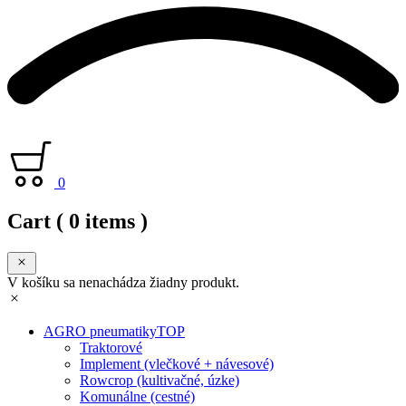
0
Cart
( 0 items )
V košíku sa nenachádza žiadny produkt.
AGRO pneumatiky
TOP
Traktorové
Implement (vlečkové + návesové)
Rowcrop (kultivačné, úzke)
Komunálne (cestné)