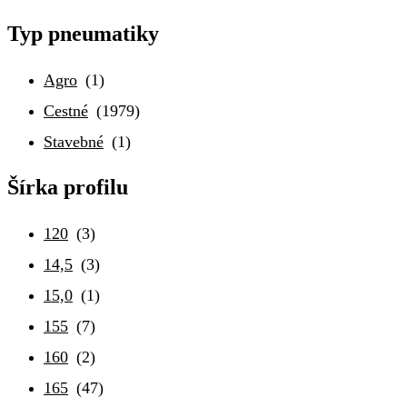
Typ pneumatiky
Agro
(1)
Cestné
(1979)
Stavebné
(1)
Šírka profilu
120
(3)
14,5
(3)
15,0
(1)
155
(7)
160
(2)
165
(47)