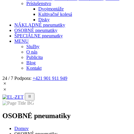
Príslušenstvo
Dvojmontáže
Kultivačné kolesá
Disky
NÁKLADNÉ pneumatiky
OSOBNÉ pneumatiky
ŠPECIÁLNE pneumatky
MENU
Služby
O nás
Publicita
Blog
Kontakt
24 / 7 Podpora:
+421 901 911 949
OSOBNÉ pneumatiky
Domov
OSOBNÉ pneumatiky