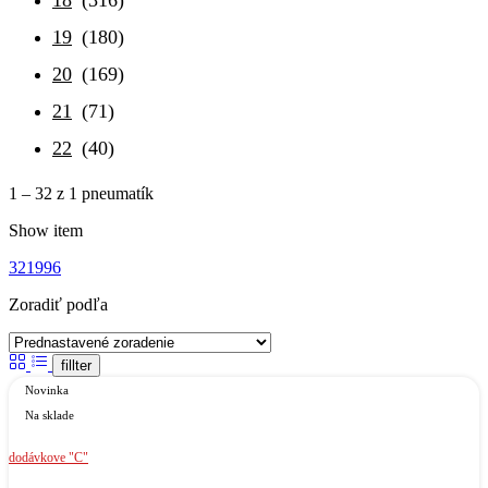
19
(180)
20
(169)
21
(71)
22
(40)
1 – 32
z 1 pneumatík
Show item
32
1996
Zoradiť podľa
fillter
Novinka
Na sklade
dodávkove "C"