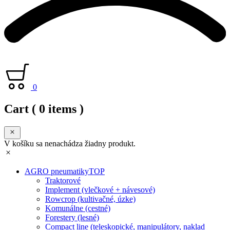
0
Cart
( 0 items )
V košíku sa nenachádza žiadny produkt.
AGRO pneumatiky
TOP
Traktorové
Implement (vlečkové + návesové)
Rowcrop (kultivačné, úzke)
Komunálne (cestné)
Forestery (lesné)
Compact line (teleskopické, manipulátory, naklad