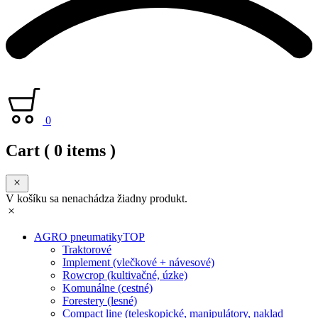
0
Cart
( 0 items )
V košíku sa nenachádza žiadny produkt.
AGRO pneumatiky
TOP
Traktorové
Implement (vlečkové + návesové)
Rowcrop (kultivačné, úzke)
Komunálne (cestné)
Forestery (lesné)
Compact line (teleskopické, manipulátory, naklad