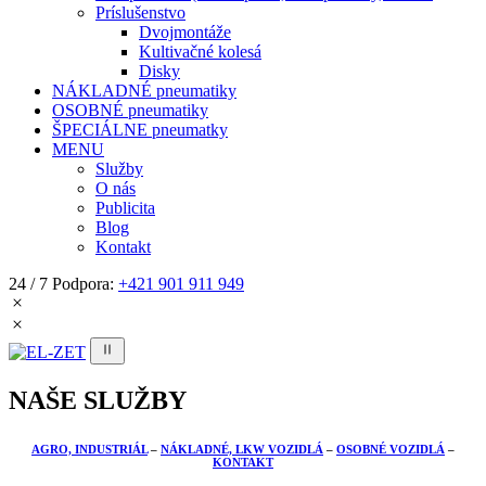
Príslušenstvo
Dvojmontáže
Kultivačné kolesá
Disky
NÁKLADNÉ pneumatiky
OSOBNÉ pneumatiky
ŠPECIÁLNE pneumatky
MENU
Služby
O nás
Publicita
Blog
Kontakt
24 / 7 Podpora:
+421 901 911 949
NAŠE SLUŽBY
AGRO, INDUSTRIÁL
–
NÁKLADNÉ, LKW VOZIDLÁ
–
OSOBNÉ VOZIDLÁ
–
KONTAKT