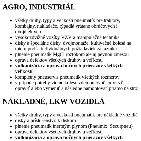
AGRO, INDUSTRIÁL
všetky druhy, typy a veľkosti pneumatík pre traktory,
kombajny, nakladače, rýpadlá vrátane obrúčových i
dvojdielnych
vysokozdvižné vozíky VZV a manipulačná technika
disky a špeciálne disky, dvojmontáže, kultivačné kolesá na
mieru podľa individuálnych požiadaviek zákazníka
plnenie pneumatík MgCl roztokom ale aj pevnou zmesou
oprava defektov všetkých druhov a veľkostí
vulkanizácia a oprava bočných prierazov všetkých
veľkostí
kompletný pneuservis pneumatík všetkých rozmerov
v prípade potreby vieme koleso zdemontovať, odviezť,
opraviť alebo vymeniť a následne namontovať priamo na stroj
NÁKLADNÉ, LKW VOZIDLÁ
všetky druhy, typy a veľkosti pneumatík pre nákladné vozidlá
disky a príslušenstvo k diskom
plnenie pneumatík inertným plynom (Pneumix, Securpneu)
oprava defektov všetkých druhov a veľkostí
vulkanizácia a oprava bočných prierazov všetkých