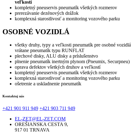
veľkostí
kompletný pneuservis pneumatík všetkých rozmerov
prerezávanie dezénových drážok
komplexná starostlivosť a monitoring vozového parku
OSOBNÉ VOZIDLÁ
všetky druhy, typy a veľkosti pneumatík pre osobné vozidlá
vrátane pneumatík typu RUNFLAT
plechové disky, ALU disky a príslušenstvo
plnenie pneumatík inertným plynom (Pneumix, Securpneu)
oprava defektov všetkých druhov a veľkostí
kompletný pneuservis pneumatík všetkých rozmerov
komplexná starostlivosť a monitoring vozového parku
ošetrenie a uskladnenie pneumatík
Kontaktuj nás
+421 901 911 949
+421 903 711 949
EL-ZET@EL-ZET.COM
OREŠIANSKA CESTA 9,
917 01 TRNAVA