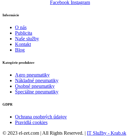
Facebook
Instagram
Informácie
O nás
Publicita
Naše služby
Kontakt
Blog
Kategórie produktov
Agro pneumatiky
Nákladné pneumatiky
Osobné pneumatiky
Špeciálne pneumatiky
GDPR
Ochrana osobných údajov
Pravidlá cookies
© 2023 el-zet.com | All Rights Reserved. |
IT Služby - Krab.sk