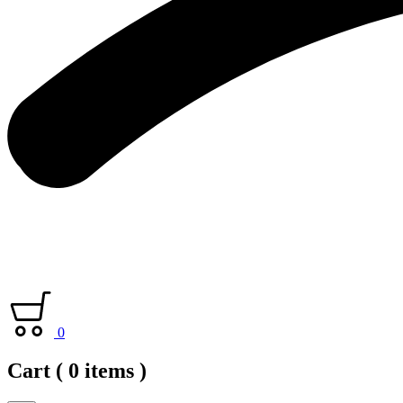
0
Cart
( 0 items )