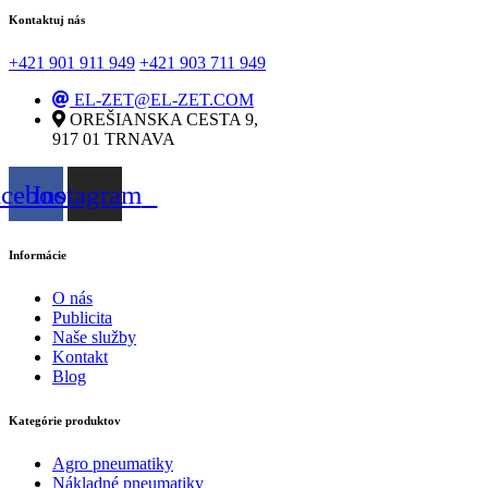
Kontaktuj nás
+421 901 911 949
+421 903 711 949
EL-ZET@EL-ZET.COM
OREŠIANSKA CESTA 9,
917 01 TRNAVA
acebook
Instagram
Informácie
O nás
Publicita
Naše služby
Kontakt
Blog
Kategórie produktov
Agro pneumatiky
Nákladné pneumatiky