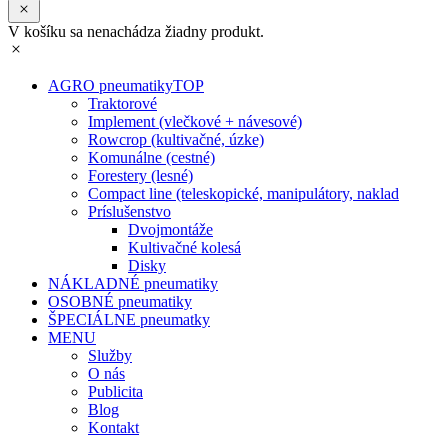
V košíku sa nenachádza žiadny produkt.
AGRO pneumatiky
TOP
Traktorové
Implement (vlečkové + návesové)
Rowcrop (kultivačné, úzke)
Komunálne (cestné)
Forestery (lesné)
Compact line (teleskopické, manipulátory, naklad
Príslušenstvo
Dvojmontáže
Kultivačné kolesá
Disky
NÁKLADNÉ pneumatiky
OSOBNÉ pneumatiky
ŠPECIÁLNE pneumatky
MENU
Služby
O nás
Publicita
Blog
Kontakt