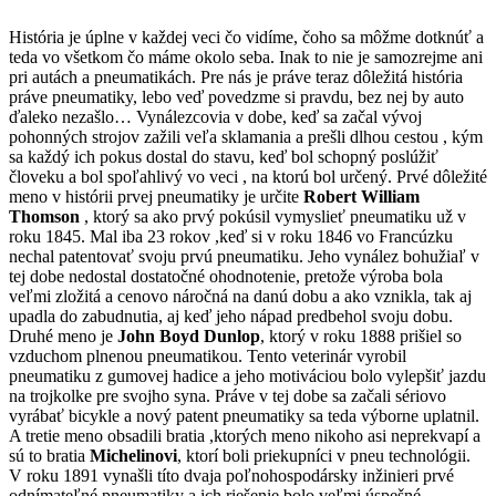
História je úplne v každej veci čo vidíme, čoho sa môžme dotknúť a
teda vo všetkom čo máme okolo seba. Inak to nie je samozrejme ani
pri autách a pneumatikách. Pre nás je práve teraz dôležitá história
práve pneumatiky, lebo veď povedzme si pravdu, bez nej by auto
ďaleko nezašlo… Vynálezcovia v dobe, keď sa začal vývoj
pohonných strojov zažili veľa sklamania a prešli dlhou cestou , kým
sa každý ich pokus dostal do stavu, keď bol schopný poslúžiť
človeku a bol spoľahlivý vo veci , na ktorú bol určený. Prvé dôležité
meno v histórii prvej pneumatiky je určite
Robert William
Thomson
, ktorý sa ako prvý pokúsil vymyslieť pneumatiku už v
roku 1845. Mal iba 23 rokov ,keď si v roku 1846 vo Francúzku
nechal patentovať svoju prvú pneumatiku. Jeho vynález bohužiaľ v
tej dobe nedostal dostatočné ohodnotenie, pretože výroba bola
veľmi zložitá a cenovo náročná na danú dobu a ako vznikla, tak aj
upadla do zabudnutia, aj keď jeho nápad predbehol svoju dobu.
Druhé meno je
John Boyd Dunlop
, ktorý v roku 1888 prišiel so
vzduchom plnenou pneumatikou. Tento veterinár vyrobil
pneumatiku z gumovej hadice a jeho motiváciou bolo vylepšiť jazdu
na trojkolke pre svojho syna. Práve v tej dobe sa začali sériovo
vyrábať bicykle a nový patent pneumatiky sa teda výborne uplatnil.
A tretie meno obsadili bratia ,ktorých meno nikoho asi neprekvapí a
sú to bratia
Michelinovi
, ktorí boli priekupníci v pneu technológii.
V roku 1891 vynašli títo dvaja poľnohospodársky inžinieri prvé
odnímateľné pneumatiky a ich riešenie bolo veľmi úspešné.