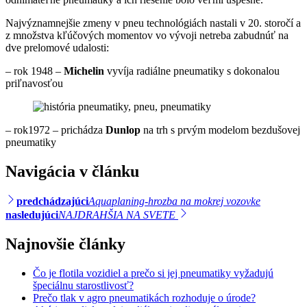
Najvýznamnejšie zmeny v pneu technológiách nastali v 20. storočí a
z množstva kľúčových momentov vo vývoji netreba zabudnúť na
dve prelomové udalosti:
– rok 1948 –
Michelin
vyvíja radiálne pneumatiky s dokonalou
priľnavosťou
– rok1972 – prichádza
Dunlop
na trh s prvým modelom bezdušovej
pneumatiky
Navigácia v článku
predchádzajúci
Aquaplaning-hrozba na mokrej vozovke
nasledujúci
NAJDRAHŠIA NA SVETE
Najnovšie články
Čo je flotila vozidiel a prečo si jej pneumatiky vyžadujú
špeciálnu starostlivosť?
Prečo tlak v agro pneumatikách rozhoduje o úrode?