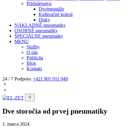
Príslušenstvo
Dvojmontáže
Kultivačné kolesá
Disky
NÁKLADNÉ pneumatiky
OSOBNÉ pneumatiky
ŠPECIÁLNE pneumatky
MENU
Služby
O nás
Publicita
Blog
Kontakt
24 / 7 Podpora:
+421 901 911 949
Dve storočia od prvej pneumatiky
1. marca 2024