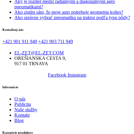
Aký je rozdiel medzi radiálnymi a diagonálnymi agro
pneumatikami?
Ako zistím sám, že moje auto potrebuje geometriu kolies?
Ako správne vybrať pneumatiku na traktor podľa typu pôdy?
Kontaktuj nás
+421 901 911 949
+421 903 711 949
EL-ZET@EL-ZET.COM
OREŠIANSKA CESTA 9,
917 01 TRNAVA
Facebook
Instagram
Informácie
O nás
Publicita
Naše služby
Kontakt
Blog
Kategórie produktov