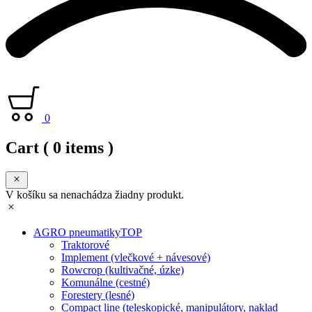
0
Cart
( 0 items )
V košíku sa nenachádza žiadny produkt.
AGRO pneumatiky
TOP
Traktorové
Implement (vlečkové + návesové)
Rowcrop (kultivačné, úzke)
Komunálne (cestné)
Forestery (lesné)
Compact line (teleskopické, manipulátory, naklad