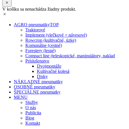
V košíku sa nenachádza žiadny produkt.
AGRO pneumatiky
TOP
Traktorové
Implement (vlečkové + návesové)
Rowcrop (kultivačné, úzke)
Komunálne (cestné)
Forestery (lesné)
Compact line (teleskopické, manipulátory, naklad
Príslušenstvo
Dvojmontáže
Kultivačné kolesá
Disky
NÁKLADNÉ pneumatiky
OSOBNÉ pneumatiky
ŠPECIÁLNE pneumatky
MENU
Služby
O nás
Publicita
Blog
Kontakt