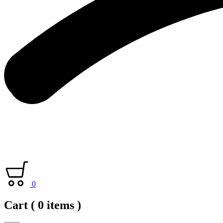
0
Cart
( 0 items )