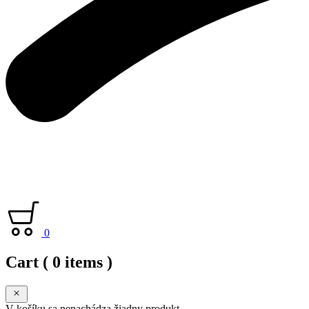
0
Cart
( 0 items )
V košíku sa nenachádza žiadny produkt.