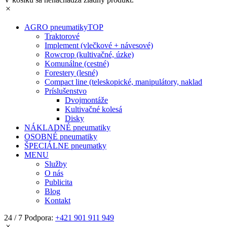
AGRO pneumatiky
TOP
Traktorové
Implement (vlečkové + návesové)
Rowcrop (kultivačné, úzke)
Komunálne (cestné)
Forestery (lesné)
Compact line (teleskopické, manipulátory, naklad
Príslušenstvo
Dvojmontáže
Kultivačné kolesá
Disky
NÁKLADNÉ pneumatiky
OSOBNÉ pneumatiky
ŠPECIÁLNE pneumatky
MENU
Služby
O nás
Publicita
Blog
Kontakt
24 / 7 Podpora:
+421 901 911 949