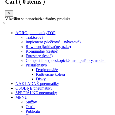
Cart
( 0 items )
V košíku sa nenachádza žiadny produkt.
AGRO pneumatiky
TOP
Traktorové
Implement (vlečkové + návesové)
Rowcrop (kultivačné, úzke)
Komunálne (cestné)
Forestery (lesné)
Compact line (teleskopické, manipulátory, naklad
Príslušenstvo
Dvojmontáže
Kultivačné kolesá
Disky
NÁKLADNÉ pneumatiky
OSOBNÉ pneumatiky
ŠPECIÁLNE pneumatky
MENU
Služby
O nás
Publicita