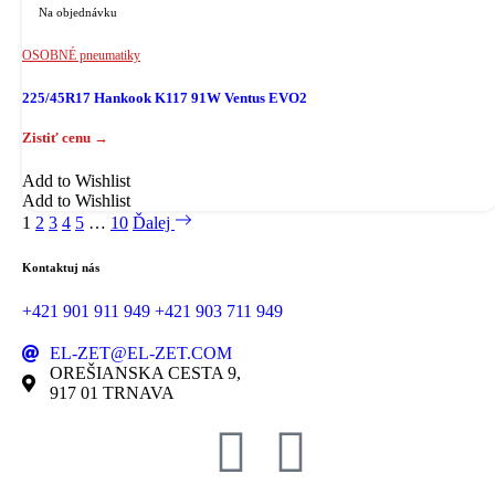
Na objednávku
OSOBNÉ pneumatiky
225/45R17 Hankook K117 91W Ventus EVO2
Add to Wishlist
Add to Wishlist
1
2
3
4
5
…
10
Ďalej
Kontaktuj nás
+421 901 911 949
+421 903 711 949
EL-ZET@EL-ZET.COM
OREŠIANSKA CESTA 9,
917 01 TRNAVA