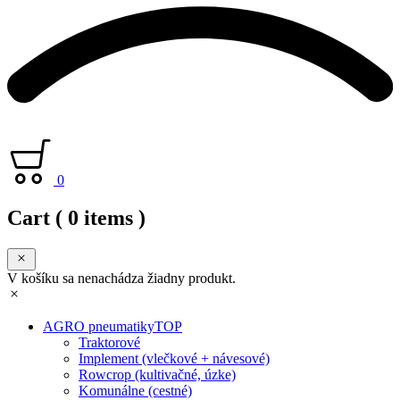
0
Cart
( 0 items )
V košíku sa nenachádza žiadny produkt.
AGRO pneumatiky
TOP
Traktorové
Implement (vlečkové + návesové)
Rowcrop (kultivačné, úzke)
Komunálne (cestné)