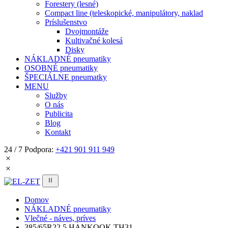
Forestery (lesné)
Compact line (teleskopické, manipulátory, naklad
Príslušenstvo
Dvojmontáže
Kultivačné kolesá
Disky
NÁKLADNÉ pneumatiky
OSOBNÉ pneumatiky
ŠPECIÁLNE pneumatky
MENU
Služby
O nás
Publicita
Blog
Kontakt
24 / 7 Podpora:
+421 901 911 949
Domov
NÁKLADNÉ pneumatiky
Vlečné - náves, príves
385/65R22,5 HANKOOK TH31