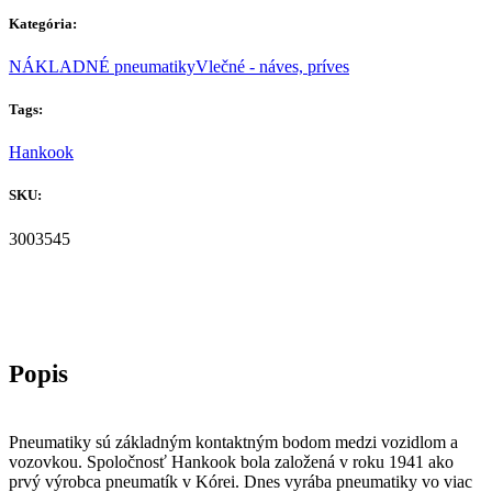
Kategória:
NÁKLADNÉ pneumatiky
Vlečné - náves, príves
Tags:
Hankook
SKU:
3003545
Pneumatiky sú základným kontaktným bodom medzi vozidlom a
vozovkou. Spoločnosť Hankook bola založená v roku 1941 ako
prvý výrobca pneumatík v Kórei. Dnes vyrába pneumatiky vo viac