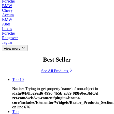
Porsche
BMW
Chevy
Accura
BMW
Audi
Lexus
Porsche
Rangover
Jaguar
view more
Best Seller
See All Products
Top 10
Notice
: Trying to get property 'name' of non-object in
/data/0/f/0f529ad6-4996-4b5b-a3c9-0f9fe0ec3bf0/el-
zet.com/web/wp-content/plugins/brator-
core/includes/Elementor/Widgets/Brator_Products_Section
on line
676
Top