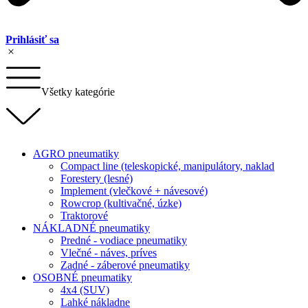
Prihlásiť sa
Všetky kategórie
AGRO pneumatiky
Compact line (teleskopické, manipulátory, naklad
Forestery (lesné)
Implement (vlečkové + návesové)
Rowcrop (kultivačné, úzke)
Traktorové
NÁKLADNÉ pneumatiky
Predné - vodiace pneumatiky
Vlečné - náves, príves
Zadné - záberové pneumatiky
OSOBNÉ pneumatiky
4x4 (SUV)
Lahké nákladne