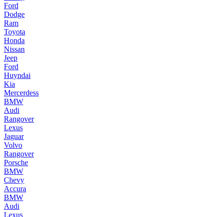
Ford
Dodge
Ram
Toyota
Honda
Nissan
Jeep
Ford
Huyndai
Kia
Mercerdess
BMW
Audi
Rangover
Lexus
Jaguar
Volvo
Rangover
Porsche
BMW
Chevy
Accura
BMW
Audi
Lexus