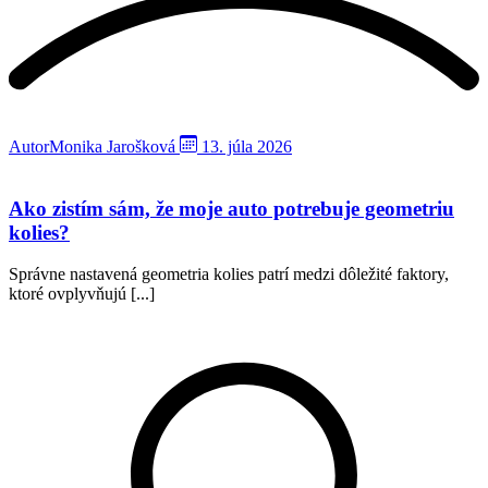
Autor
Monika Jarošková
13. júla 2026
Ako zistím sám, že moje auto potrebuje geometriu
kolies?
Správne nastavená geometria kolies patrí medzi dôležité faktory,
ktoré ovplyvňujú [...]