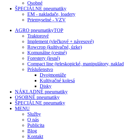
Osobné
ŠPECIÁLNE pneumatiky
EM - nakladače, loadery
Priemyselné - VZV
AGRO pneumatiky
TOP
Traktorové
Implement (vlečkové + návesové)
Rowcrop (kultivačné, úzke)
Komunálne (cestné)
Forestery (lesné)
Compact line (teleskopické, manipulátory, naklad
Príslušenstvo
Dvojmontáže
Kultivačné kolesá
Disky
NÁKLADNÉ pneumatiky
OSOBNÉ pneumatiky
ŠPECIÁLNE pneumatky
MENU
Služby
O nás
Publicita
Blog
Kontakt