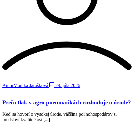
Autor
Monika Jarošková
29. júla 2026
Prečo tlak v agro pneumatikách rozhoduje o úrode?
Keď sa hovorí o vysokej úrode, väčšina poľnohospodárov si
predstaví kvalitné osi [...]