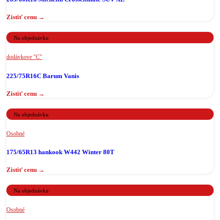
Na objednávku
dodávkove "C"
225/75R16C Barum Vanis
Na objednávku
Osobné
175/65R13 hankook W442 Winter 80T
Na objednávku
Osobné