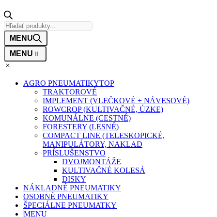
Products
search
AGRO PNEUMATIKY
TOP
TRAKTOROVÉ
IMPLEMENT (VLEČKOVÉ + NÁVESOVÉ)
ROWCROP (KULTIVAČNÉ, ÚZKE)
KOMUNÁLNE (CESTNÉ)
FORESTERY (LESNÉ)
COMPACT LINE (TELESKOPICKÉ,
MANIPULÁTORY, NAKLAD
PRÍSLUŠENSTVO
DVOJMONTÁŽE
KULTIVAČNÉ KOLESÁ
DISKY
NÁKLADNÉ PNEUMATIKY
OSOBNÉ PNEUMATIKY
ŠPECIÁLNE PNEUMATKY
MENU