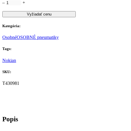
–
+
Vyžiadať cenu
Kategória:
Osobné
OSOBNÉ pneumatiky
Tags:
Nokian
SKU:
T430981