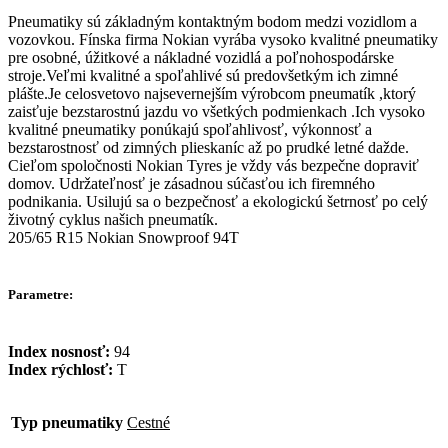
Pneumatiky sú základným kontaktným bodom medzi vozidlom a
vozovkou. Fínska firma Nokian vyrába vysoko kvalitné pneumatiky
pre osobné, úžitkové a nákladné vozidlá a poľnohospodárske
stroje.Veľmi kvalitné a spoľahlivé sú predovšetkým ich zimné
plášte.Je celosvetovo najsevernejším výrobcom pneumatík ,ktorý
zaisťuje bezstarostnú jazdu vo všetkých podmienkach .Ich vysoko
kvalitné pneumatiky ponúkajú spoľahlivosť, výkonnosť a
bezstarostnosť od zimných plieskaníc až po prudké letné dažde.
Cieľom spoločnosti Nokian Tyres je vždy vás bezpečne dopraviť
domov. Udržateľnosť je zásadnou súčasťou ich firemného
podnikania. Usilujú sa o bezpečnosť a ekologickú šetrnosť po celý
životný cyklus našich pneumatík.
205/65 R15 Nokian Snowproof 94T
Parametre:
Index nosnosť:
94
Index rýchlosť:
T
Typ pneumatiky
Cestné