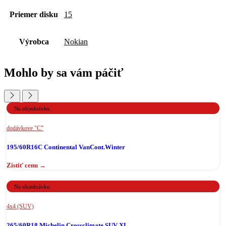
Priemer disku
15
Výrobca
Nokian
Mohlo by sa vám páčiť
Na objednávku
dodávkove "C"
195/60R16C Continental VanCont.Winter
Na objednávku
4x4 (SUV)
265/60R18 Michelin Crossclimate SUV XL