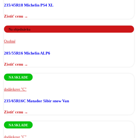
235/45R18 Michelin PS4 XL
Na objednávku
Osobné
205/55R16 Michelin ALP6
NA SKLADE
dodávkove "C"
235/65R16C Matador Sibir snow Van
NA SKLADE
dodávkove "C"