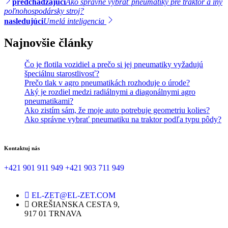
predchádzajúci
Ako správne vybrať pneumatiky pre traktor a iný
poľnohospodársky stroj?
nasledujúci
Umelá inteligencia
Najnovšie články
Čo je flotila vozidiel a prečo si jej pneumatiky vyžadujú
špeciálnu starostlivosť?
Prečo tlak v agro pneumatikách rozhoduje o úrode?
Aký je rozdiel medzi radiálnymi a diagonálnymi agro
pneumatikami?
Ako zistím sám, že moje auto potrebuje geometriu kolies?
Ako správne vybrať pneumatiku na traktor podľa typu pôdy?
Kontaktuj nás
+421 901 911 949
+421 903 711 949
EL-ZET@EL-ZET.COM
OREŠIANSKA CESTA 9,
917 01 TRNAVA