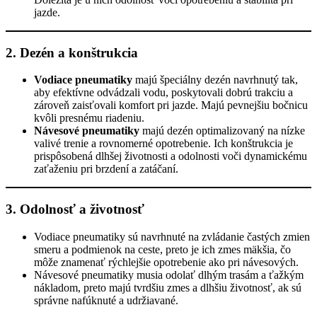
jazde.
2. Dezén a konštrukcia
Vodiace pneumatiky
majú špeciálny dezén navrhnutý tak,
aby efektívne odvádzali vodu, poskytovali dobrú trakciu a
zároveň zaisťovali komfort pri jazde. Majú pevnejšiu bočnicu
kvôli presnému riadeniu.
Návesové pneumatiky
majú dezén optimalizovaný na nízke
valivé trenie a rovnomerné opotrebenie. Ich konštrukcia je
prispôsobená dlhšej životnosti a odolnosti voči dynamickému
zaťaženiu pri brzdení a zatáčaní.
3. Odolnosť a životnosť
Vodiace pneumatiky sú navrhnuté na zvládanie častých zmien
smeru a podmienok na ceste, preto je ich zmes mäkšia, čo
môže znamenať rýchlejšie opotrebenie ako pri návesových.
Návesové pneumatiky musia odolať dlhým trasám a ťažkým
nákladom, preto majú tvrdšiu zmes a dlhšiu životnosť, ak sú
správne nafúknuté a udržiavané.