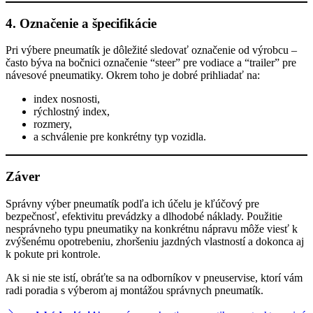
4. Označenie a špecifikácie
Pri výbere pneumatík je dôležité sledovať označenie od výrobcu –
často býva na bočnici označenie “steer” pre vodiace a “trailer” pre
návesové pneumatiky. Okrem toho je dobré prihliadať na:
index nosnosti,
rýchlostný index,
rozmery,
a schválenie pre konkrétny typ vozidla.
Záver
Správny výber pneumatík podľa ich účelu je kľúčový pre
bezpečnosť, efektivitu prevádzky a dlhodobé náklady. Použitie
nesprávneho typu pneumatiky na konkrétnu nápravu môže viesť k
zvýšenému opotrebeniu, zhoršeniu jazdných vlastností a dokonca aj
k pokute pri kontrole.
Ak si nie ste istí, obráťte sa na odborníkov v pneuservise, ktorí vám
radi poradia s výberom aj montážou správnych pneumatík.