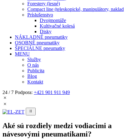
Forestery (lesné)
Compact line (teleskopické, manipulátory, naklad
Príslušenstvo
Dvojmontáže
Kultivačné kolesá
Disky
NÁKLADNÉ pneumatiky
OSOBNÉ pneumatiky
ŠPECIÁLNE pneumatky
MENU
Služby
O nás
Publicita
Blog
Kontakt
24 / 7 Podpora:
+421 901 911 949
Aké sú rozdiely medzi vodiacimi a
návesovými pneumatikami?