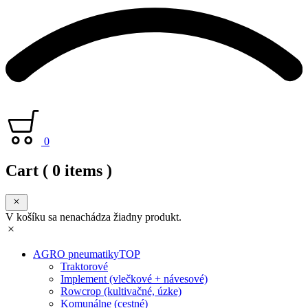
0
Cart
( 0 items )
V košíku sa nenachádza žiadny produkt.
AGRO pneumatiky
TOP
Traktorové
Implement (vlečkové + návesové)
Rowcrop (kultivačné, úzke)
Komunálne (cestné)