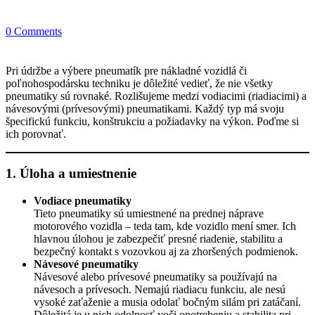
0 Comments
Pri údržbe a výbere pneumatík pre nákladné vozidlá či
poľnohospodársku techniku je dôležité vedieť, že nie všetky
pneumatiky sú rovnaké. Rozlišujeme medzi vodiacimi (riadiacimi) a
návesovými (prívesovými) pneumatikami. Každý typ má svoju
špecifickú funkciu, konštrukciu a požiadavky na výkon. Poďme si
ich porovnať.
1. Úloha a umiestnenie
Vodiace pneumatiky
Tieto pneumatiky sú umiestnené na prednej náprave
motorového vozidla – teda tam, kde vozidlo mení smer. Ich
hlavnou úlohou je zabezpečiť presné riadenie, stabilitu a
bezpečný kontakt s vozovkou aj za zhoršených podmienok.
Návesové pneumatiky
Návesové alebo prívesové pneumatiky sa používajú na
návesoch a prívesoch. Nemajú riadiacu funkciu, ale nesú
vysoké zaťaženie a musia odolať bočným silám pri zatáčaní.
Dôležitá je u nich odolnosť voči opotrebeniu a stabilita pri