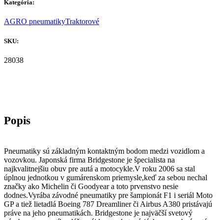
Kategória:
AGRO pneumatiky
Traktorové
SKU:
28038
Pneumatiky sú základným kontaktným bodom medzi vozidlom a
vozovkou. Japonská firma Bridgestone je špecialista na
najkvalitnejšiu obuv pre autá a motocykle.V roku 2006 sa stal
úplnou jednotkou v gumárenskom priemysle,keď za sebou nechal
značky ako Michelin či Goodyear a toto prvenstvo nesie
dodnes.Vyrába závodné pneumatiky pre šampionát F1 i seriál Moto
GP a tiež lietadlá Boeing 787 Dreamliner či Airbus A380 pristávajú
práve na jeho pneumatikách. Bridgestone je najväčší svetový