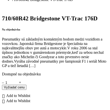
710/60R42 Bridgestone VT-Trac 176D
Na objednávku
Pneumatiky sú základným kontaktným bodom medzi vozidlom a
vozovkou. Japonská firma Bridgestone je špecialista na
najkvalitnejšiu obuv pre autá a motocykle.V roku 2006 sa stal
úplnou jednotkou v gumárenskom priemysle,keď za sebou nechal
značky ako Michelin či Goodyear a toto prvenstvo nesie
dodnes.Vyrába závodné pneumatiky pre šampionát F1 i seriál Moto
GP a tiež lietadlá […]
Dostupné na objednávku
–
+
Vyžiadať cenu
Add to Wishlist
Add to Wishlist