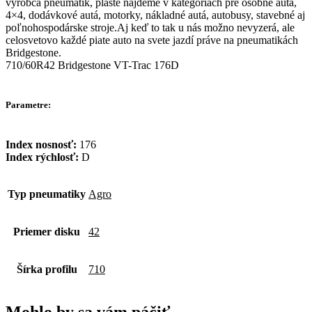
výrobca pneumatík, plášte nájdeme v kategóriách pre osobné autá,
4×4, dodávkové autá, motorky, nákladné autá, autobusy, stavebné aj
poľnohospodárske stroje.Aj keď to tak u nás možno nevyzerá, ale
celosvetovo každé piate auto na svete jazdí práve na pneumatikách
Bridgestone.
710/60R42 Bridgestone VT-Trac 176D
Parametre:
Index nosnosť:
176
Index rýchlosť:
D
Typ pneumatiky
Agro
Priemer disku
42
Šírka profilu
710
Mohlo by sa vám páčiť