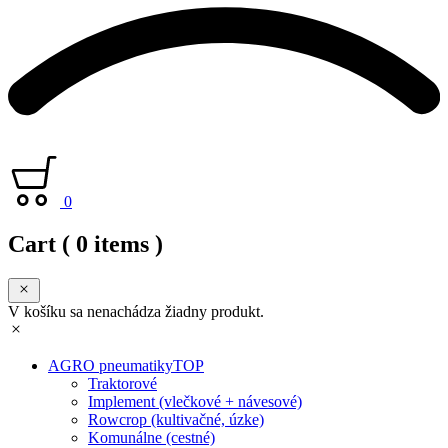
0
Cart
( 0 items )
V košíku sa nenachádza žiadny produkt.
AGRO pneumatiky
TOP
Traktorové
Implement (vlečkové + návesové)
Rowcrop (kultivačné, úzke)
Komunálne (cestné)