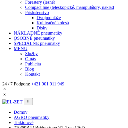
Forestery (lesné)
Compact line (teleskopické, manipulátory, naklad
Príslušenstvo
Dvojmontáže
Kultivačné kolesá
Disky
NÁKLADNÉ pneumatiky
OSOBNÉ pneumatiky
ŠPECIÁLNE pneumatky
MENU
Služby
O nás
Publicita
Blog
Kontakt
24 / 7 Podpora:
+421 901 911 949
Domov
AGRO pneumatiky
Traktorové
710/60R42 Bridgestone VT-Trac 176D