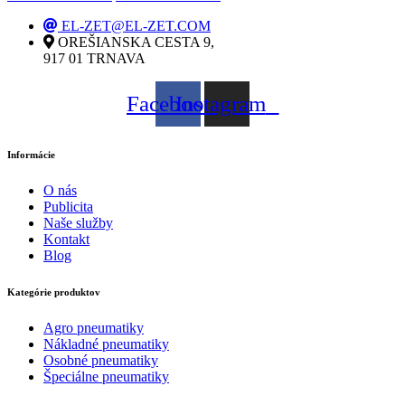
EL-ZET@EL-ZET.COM
OREŠIANSKA CESTA 9,
917 01 TRNAVA
Facebook
Instagram
Informácie
O nás
Publicita
Naše služby
Kontakt
Blog
Kategórie produktov
Agro pneumatiky
Nákladné pneumatiky
Osobné pneumatiky
Špeciálne pneumatiky