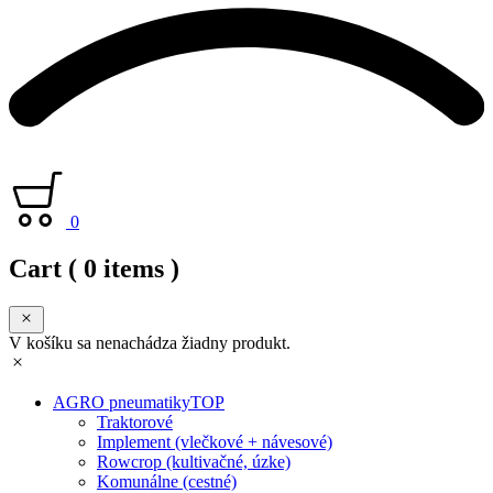
0
Cart
( 0 items )
V košíku sa nenachádza žiadny produkt.
AGRO pneumatiky
TOP
Traktorové
Implement (vlečkové + návesové)
Rowcrop (kultivačné, úzke)
Komunálne (cestné)