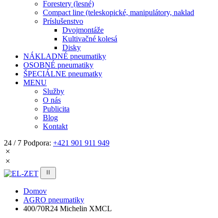
Forestery (lesné)
Compact line (teleskopické, manipulátory, naklad
Príslušenstvo
Dvojmontáže
Kultivačné kolesá
Disky
NÁKLADNÉ pneumatiky
OSOBNÉ pneumatiky
ŠPECIÁLNE pneumatky
MENU
Služby
O nás
Publicita
Blog
Kontakt
24 / 7 Podpora:
+421 901 911 949
Domov
AGRO pneumatiky
400/70R24 Michelin XMCL