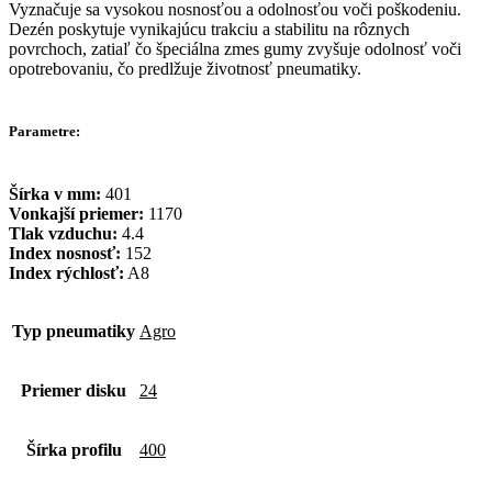
Vyznačuje sa vysokou nosnosťou a odolnosťou voči poškodeniu.
Dezén poskytuje vynikajúcu trakciu a stabilitu na rôznych
povrchoch, zatiaľ čo špeciálna zmes gumy zvyšuje odolnosť voči
opotrebovaniu, čo predlžuje životnosť pneumatiky.
Parametre:
Šírka v mm:
401
Vonkajší priemer:
1170
Tlak vzduchu:
4.4
Index nosnosť:
152
Index rýchlosť:
A8
Typ pneumatiky
Agro
Priemer disku
24
Šírka profilu
400