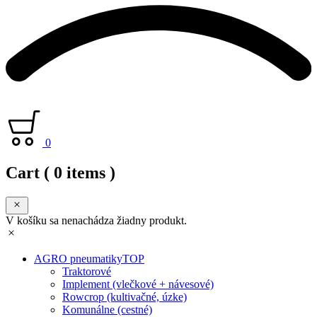
0
Cart
( 0 items )
V košíku sa nenachádza žiadny produkt.
AGRO pneumatiky
TOP
Traktorové
Implement (vlečkové + návesové)
Rowcrop (kultivačné, úzke)
Komunálne (cestné)