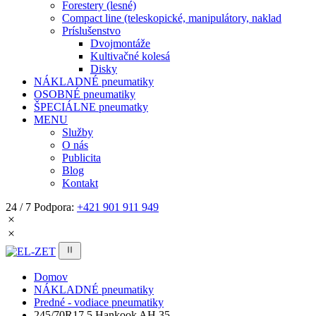
Forestery (lesné)
Compact line (teleskopické, manipulátory, naklad
Príslušenstvo
Dvojmontáže
Kultivačné kolesá
Disky
NÁKLADNÉ pneumatiky
OSOBNÉ pneumatiky
ŠPECIÁLNE pneumatky
MENU
Služby
O nás
Publicita
Blog
Kontakt
24 / 7 Podpora:
+421 901 911 949
Domov
NÁKLADNÉ pneumatiky
Predné - vodiace pneumatiky
245/70R17,5 Hankook AH 35