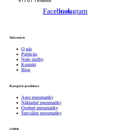
917 01 TRNAVA
Facebook
Instagram
Informácie
O nás
Publicita
Naše služby
Kontakt
Blog
Kategórie produktov
Agro pneumatiky
Nákladné pneumatiky
Osobné pneumatiky
Špeciálne pneumatiky
GDPR