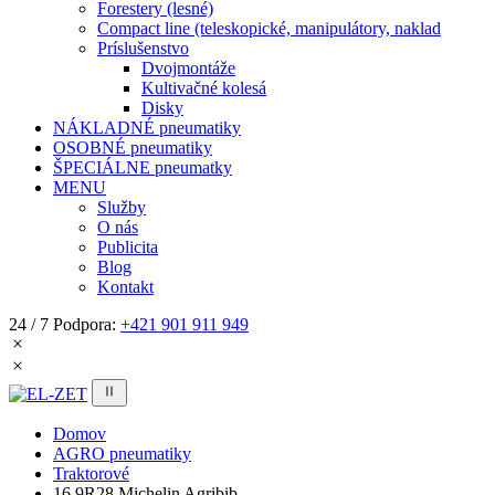
Forestery (lesné)
Compact line (teleskopické, manipulátory, naklad
Príslušenstvo
Dvojmontáže
Kultivačné kolesá
Disky
NÁKLADNÉ pneumatiky
OSOBNÉ pneumatiky
ŠPECIÁLNE pneumatky
MENU
Služby
O nás
Publicita
Blog
Kontakt
24 / 7 Podpora:
+421 901 911 949
Domov
AGRO pneumatiky
Traktorové
16,9R28 Michelin Agribib