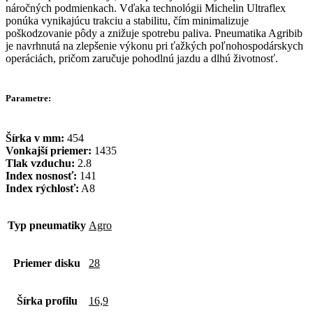
náročných podmienkach. Vďaka technológii Michelin Ultraflex
ponúka vynikajúcu trakciu a stabilitu, čím minimalizuje
poškodzovanie pôdy a znižuje spotrebu paliva. Pneumatika Agribib
je navrhnutá na zlepšenie výkonu pri ťažkých poľnohospodárskych
operáciách, pričom zaručuje pohodlnú jazdu a dlhú životnosť.
Parametre:
Šírka v mm:
454
Vonkajší priemer:
1435
Tlak vzduchu:
2.8
Index nosnosť:
141
Index rýchlosť:
A8
Typ pneumatiky
Agro
Priemer disku
28
Šírka profilu
16,9