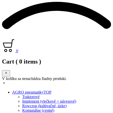
0
Cart
( 0 items )
V košíku sa nenachádza žiadny produkt.
AGRO pneumatiky
TOP
Traktorové
Implement (vlečkové + návesové)
Rowcrop (kultivačné, úzke)
Komunálne (cestné)