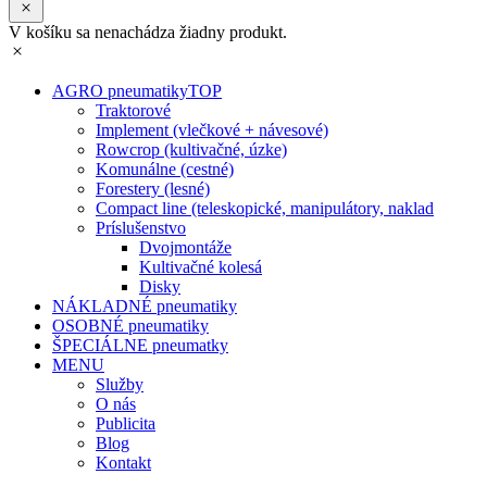
V košíku sa nenachádza žiadny produkt.
AGRO pneumatiky
TOP
Traktorové
Implement (vlečkové + návesové)
Rowcrop (kultivačné, úzke)
Komunálne (cestné)
Forestery (lesné)
Compact line (teleskopické, manipulátory, naklad
Príslušenstvo
Dvojmontáže
Kultivačné kolesá
Disky
NÁKLADNÉ pneumatiky
OSOBNÉ pneumatiky
ŠPECIÁLNE pneumatky
MENU
Služby
O nás
Publicita
Blog
Kontakt