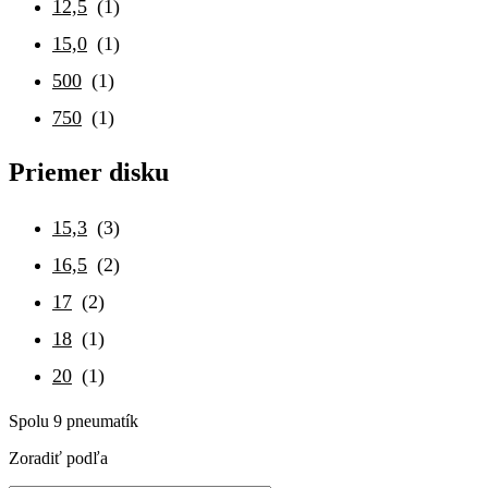
12,5
(1)
15,0
(1)
500
(1)
750
(1)
Priemer disku
15,3
(3)
16,5
(2)
17
(2)
18
(1)
20
(1)
Spolu 9 pneumatík
Zoradiť podľa