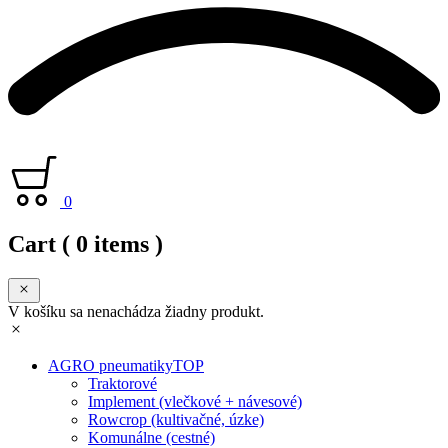
0
Cart
( 0 items )
V košíku sa nenachádza žiadny produkt.
AGRO pneumatiky
TOP
Traktorové
Implement (vlečkové + návesové)
Rowcrop (kultivačné, úzke)
Komunálne (cestné)