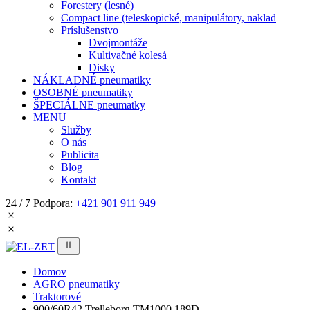
Forestery (lesné)
Compact line (teleskopické, manipulátory, naklad
Príslušenstvo
Dvojmontáže
Kultivačné kolesá
Disky
NÁKLADNÉ pneumatiky
OSOBNÉ pneumatiky
ŠPECIÁLNE pneumatky
MENU
Služby
O nás
Publicita
Blog
Kontakt
24 / 7 Podpora:
+421 901 911 949
Domov
AGRO pneumatiky
Traktorové
900/60R42 Trelleborg TM1000 189D