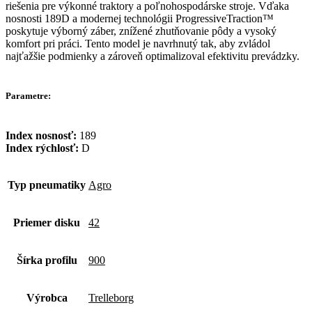
riešenia pre výkonné traktory a poľnohospodárske stroje. Vďaka
nosnosti 189D a modernej technológii ProgressiveTraction™
poskytuje výborný záber, znížené zhutňovanie pôdy a vysoký
komfort pri práci. Tento model je navrhnutý tak, aby zvládol
najťažšie podmienky a zároveň optimalizoval efektivitu prevádzky.
Parametre:
Index nosnosť:
189
Index rýchlosť:
D
Typ pneumatiky
Agro
Priemer disku
42
Šírka profilu
900
Výrobca
Trelleborg