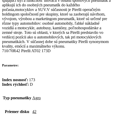
spájajúci štýl a funkčnosť inovácií v oblasti športových pneumatík a
aplikujú ich do osobných pneumatík do každého
počasia,motocyklov a SUV.V súčasnosti je Pirelli operačným
holdingom spoločností pre skupiny, ktoré sa zaoberajú návrhom,
vývojom, výrobou a marketingom pneumatík, ktoré sú určené pre
rôzne typy automobilov: osobné automobily, ľahké nákladné
vozidlá a motocykle, autobusy, kamióny, poľnohospodárske a
zemné stroje. Toto sú oblasti, v ktorých sa Pirelli predstavilo vo
vedúcej pozícii ako u automobilových, tak pri motocyklových
pneumatikách. V súčasnej dobe sú pneumatiky Pirelli synonymom
kvality, emócií a maximálneho výkonu.
710/70R42 Pirelli AT02 173D
Parametre:
Index nosnosť:
173
Index rýchlosť:
D
Typ pneumatiky
Agro
Priemer disku
42