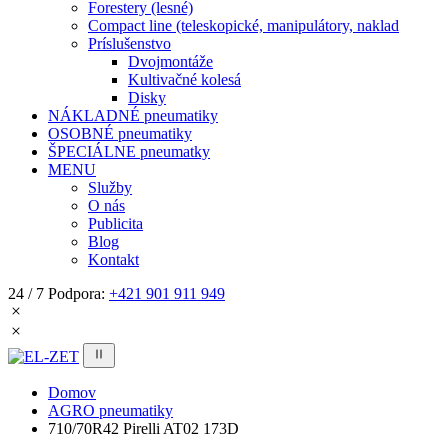
Forestery (lesné)
Compact line (teleskopické, manipulátory, naklad
Príslušenstvo
Dvojmontáže
Kultivačné kolesá
Disky
NÁKLADNÉ pneumatiky
OSOBNÉ pneumatiky
ŠPECIÁLNE pneumatky
MENU
Služby
O nás
Publicita
Blog
Kontakt
24 / 7 Podpora:
+421 901 911 949
Domov
AGRO pneumatiky
710/70R42 Pirelli AT02 173D