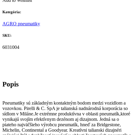
Add to Wishlist
Kategória:
AGRO pneumatiky
SKU:
6031004
Pneumatiky sú základným kontaktným bodom medzi vozidlom a
vozovkou. Pirelli & C. SpA je talianská nadnárodná korporácia so
sídlom v Miláne.Je extrémne produktívna v oblasti pneumatík,ktoré
vynikajú svojím efektívnym dezénom aj dizajnom. Jedná sa o
piateho najväčšieho výrobcu pneumatík, hneď za Bridgestone,
Michelin, Continental a Goodyear. Kreatívni talianski dizajnéri