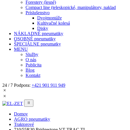
Forestery (lesné)
Compact line (teleskopické, manipulátory, naklad
Príslušenstvo
Dvojmontáže
Kultivačné kolesá
Disky
NÁKLADNÉ pneumatiky
OSOBNÉ pneumatiky
ŠPECIÁLNE pneumatky
MENU
Služby
O nás
Publicita
Blog
Kontakt
24 / 7 Podpora:
+421 901 911 949
Domov
AGRO pneumatiky
Traktorové
710/55R30 Bridgestone VT-TRAC TL