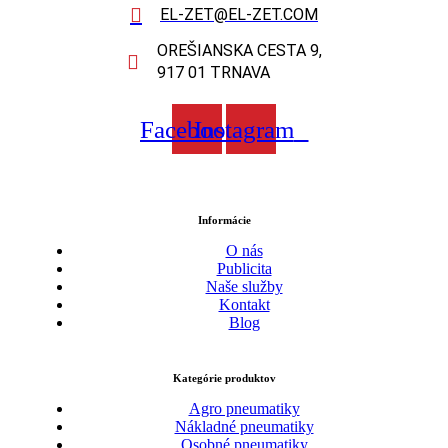
EL-ZET@EL-ZET.COM
OREŠIANSKA CESTA 9,
917 01 TRNAVA
Facebook
Instagram
Informácie
O nás
Publicita
Naše služby
Kontakt
Blog
Kategórie produktov
Agro pneumatiky
Nákladné pneumatiky
Osobné pneumatiky