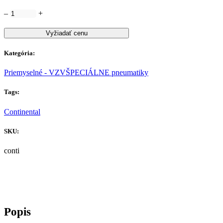
–
+
Vyžiadať cenu
Kategória:
Priemyselné - VZV
ŠPECIÁLNE pneumatiky
Tags:
Continental
SKU:
conti