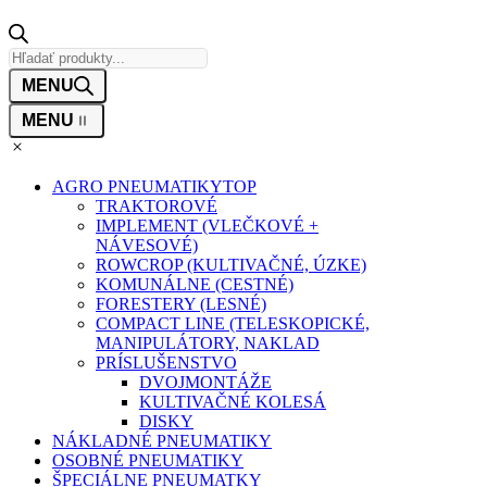
Products
search
AGRO PNEUMATIKY
TOP
TRAKTOROVÉ
IMPLEMENT (VLEČKOVÉ +
NÁVESOVÉ)
ROWCROP (KULTIVAČNÉ, ÚZKE)
KOMUNÁLNE (CESTNÉ)
FORESTERY (LESNÉ)
COMPACT LINE (TELESKOPICKÉ,
MANIPULÁTORY, NAKLAD
PRÍSLUŠENSTVO
DVOJMONTÁŽE
KULTIVAČNÉ KOLESÁ
DISKY
NÁKLADNÉ PNEUMATIKY
OSOBNÉ PNEUMATIKY
ŠPECIÁLNE PNEUMATKY