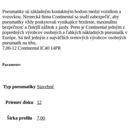
Pneumatiky sú základným kontaktným bodom medzi vozidlom a
vozovkou. Nemecká firma Continental sa snaží zabezpečiť, aby
pneumatiky vždy poskytovali vynikajúce brzdenie, maximálnu
bezpečnosť a čistejší zážitok z jazdy. Preto je Continental jedným z
popredných výrobcov osobných a ľahkých nákladných pneumatík v
Európe. Sú tiež jedným z najväčších svetových výrobcov osobných
pneumatík na trhu.
7,00-12 Continental IC40 14PR
Parametre:
Typ pneumatiky
Stavebné
Priemer disku
12
Šírka profilu
7,00