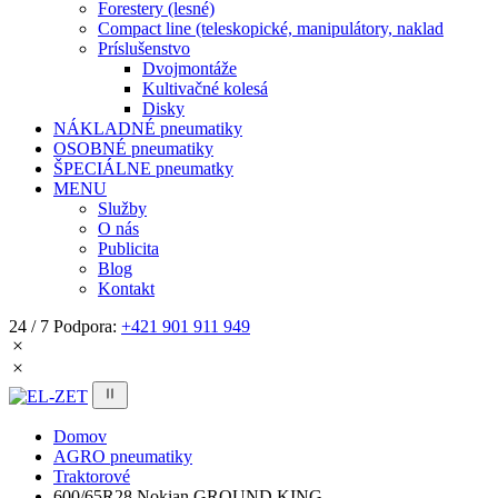
Forestery (lesné)
Compact line (teleskopické, manipulátory, naklad
Príslušenstvo
Dvojmontáže
Kultivačné kolesá
Disky
NÁKLADNÉ pneumatiky
OSOBNÉ pneumatiky
ŠPECIÁLNE pneumatky
MENU
Služby
O nás
Publicita
Blog
Kontakt
24 / 7 Podpora:
+421 901 911 949
Domov
AGRO pneumatiky
Traktorové
600/65R28 Nokian GROUND KING