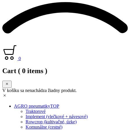
0
Cart
( 0 items )
V košíku sa nenachádza žiadny produkt.
AGRO pneumatiky
TOP
Traktorové
Implement (vlečkové + návesové)
Rowcrop (kultivačné, úzke)
Komunálne (cestné)