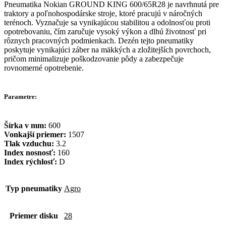
Pneumatika Nokian GROUND KING 600/65R28 je navrhnutá pre
traktory a poľnohospodárske stroje, ktoré pracujú v náročných
terénoch. Vyznačuje sa vynikajúcou stabilitou a odolnosťou proti
opotrebovaniu, čím zaručuje vysoký výkon a dlhú životnosť pri
rôznych pracovných podmienkach. Dezén tejto pneumatiky
poskytuje vynikajúci záber na mäkkých a zložitejších povrchoch,
pričom minimalizuje poškodzovanie pôdy a zabezpečuje
rovnomerné opotrebenie.
Parametre:
Šírka v mm:
600
Vonkajší priemer:
1507
Tlak vzduchu:
3.2
Index nosnosť:
160
Index rýchlosť:
D
Typ pneumatiky
Agro
Priemer disku
28