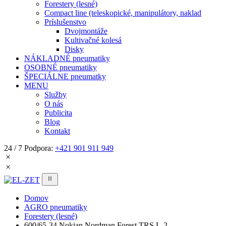
Forestery (lesné)
Compact line (teleskopické, manipulátory, naklad
Príslušenstvo
Dvojmontáže
Kultivačné kolesá
Disky
NÁKLADNÉ pneumatiky
OSOBNÉ pneumatiky
ŠPECIÁLNE pneumatky
MENU
Služby
O nás
Publicita
Blog
Kontakt
24 / 7 Podpora:
+421 901 911 949
Domov
AGRO pneumatiky
Forestery (lesné)
600/65-34 Nokian Nordman Forest TRS L-2