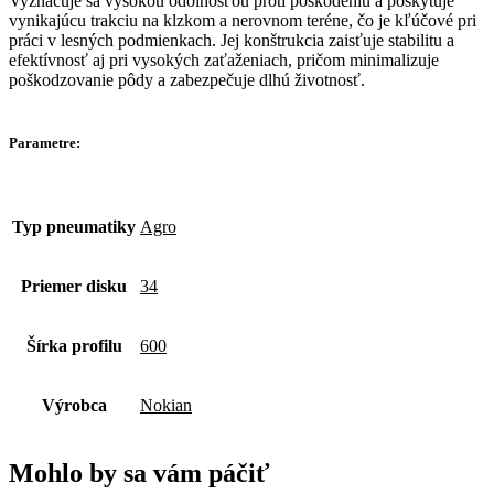
Vyznačuje sa vysokou odolnosťou proti poškodeniu a poskytuje
vynikajúcu trakciu na klzkom a nerovnom teréne, čo je kľúčové pri
práci v lesných podmienkach. Jej konštrukcia zaisťuje stabilitu a
efektívnosť aj pri vysokých zaťaženiach, pričom minimalizuje
poškodzovanie pôdy a zabezpečuje dlhú životnosť.
Parametre:
Typ pneumatiky
Agro
Priemer disku
34
Šírka profilu
600
Výrobca
Nokian
Mohlo by sa vám páčiť