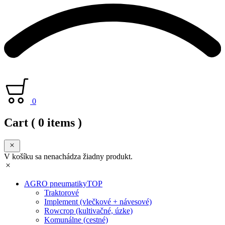
0
Cart
( 0 items )
V košíku sa nenachádza žiadny produkt.
AGRO pneumatiky
TOP
Traktorové
Implement (vlečkové + návesové)
Rowcrop (kultivačné, úzke)
Komunálne (cestné)