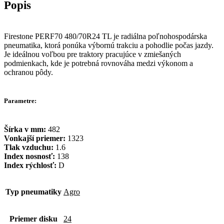
Firestone PERF70 480/70R24 TL je radiálna poľnohospodárska
pneumatika, ktorá ponúka výbornú trakciu a pohodlie počas jazdy.
Je ideálnou voľbou pre traktory pracujúce v zmiešaných
podmienkach, kde je potrebná rovnováha medzi výkonom a
ochranou pôdy.
Parametre:
Šírka v mm:
482
Vonkajší priemer:
1323
Tlak vzduchu:
1.6
Index nosnosť:
138
Index rýchlosť:
D
Typ pneumatiky
Agro
Priemer disku
24