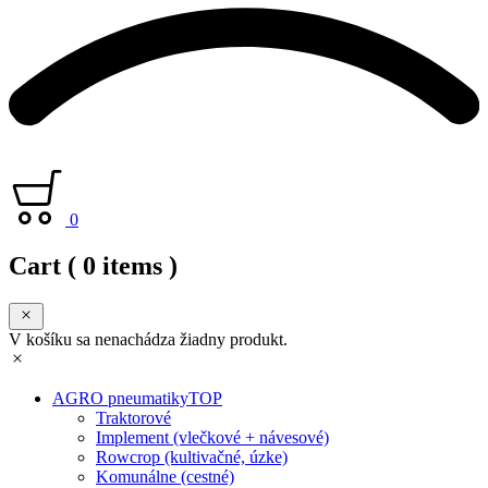
0
Cart
( 0 items )
V košíku sa nenachádza žiadny produkt.
AGRO pneumatiky
TOP
Traktorové
Implement (vlečkové + návesové)
Rowcrop (kultivačné, úzke)
Komunálne (cestné)