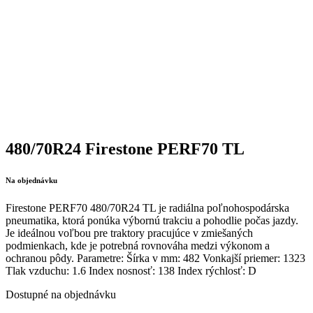
480/70R24 Firestone PERF70 TL
Na objednávku
Firestone PERF70 480/70R24 TL je radiálna poľnohospodárska
pneumatika, ktorá ponúka výbornú trakciu a pohodlie počas jazdy.
Je ideálnou voľbou pre traktory pracujúce v zmiešaných
podmienkach, kde je potrebná rovnováha medzi výkonom a
ochranou pôdy. Parametre: Šírka v mm: 482 Vonkajší priemer: 1323
Tlak vzduchu: 1.6 Index nosnosť: 138 Index rýchlosť: D
Dostupné na objednávku