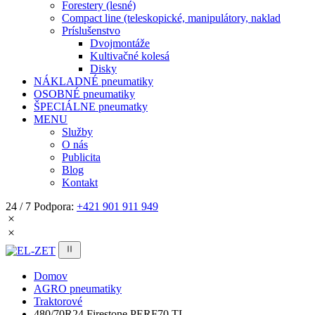
Forestery (lesné)
Compact line (teleskopické, manipulátory, naklad
Príslušenstvo
Dvojmontáže
Kultivačné kolesá
Disky
NÁKLADNÉ pneumatiky
OSOBNÉ pneumatiky
ŠPECIÁLNE pneumatky
MENU
Služby
O nás
Publicita
Blog
Kontakt
24 / 7 Podpora:
+421 901 911 949
Domov
AGRO pneumatiky
Traktorové
480/70R24 Firestone PERF70 TL