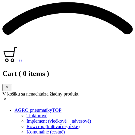
0
Cart
( 0 items )
V košíku sa nenachádza žiadny produkt.
AGRO pneumatiky
TOP
Traktorové
Implement (vlečkové + návesové)
Rowcrop (kultivačné, úzke)
Komunálne (cestné)