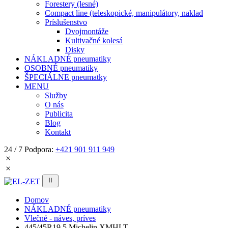
Forestery (lesné)
Compact line (teleskopické, manipulátory, naklad
Príslušenstvo
Dvojmontáže
Kultivačné kolesá
Disky
NÁKLADNÉ pneumatiky
OSOBNÉ pneumatiky
ŠPECIÁLNE pneumatky
MENU
Služby
O nás
Publicita
Blog
Kontakt
24 / 7 Podpora:
+421 901 911 949
Domov
NÁKLADNÉ pneumatiky
Vlečné - náves, príves
445/45R19,5 Michelin XMHLT