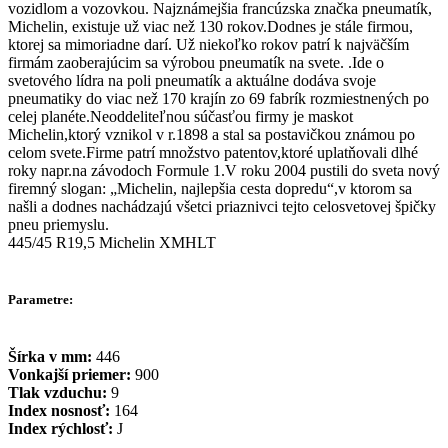
vozidlom a vozovkou. Najznámejšia francúzska značka pneumatík,
Michelin, existuje už viac než 130 rokov.Dodnes je stále firmou,
ktorej sa mimoriadne darí. Už niekoľko rokov patrí k najväčším
firmám zaoberajúcim sa výrobou pneumatík na svete. .Ide o
svetového lídra na poli pneumatík a aktuálne dodáva svoje
pneumatiky do viac než 170 krajín zo 69 fabrík rozmiestnených po
celej planéte.Neoddeliteľnou súčasťou firmy je maskot
Michelin,ktorý vznikol v r.1898 a stal sa postavičkou známou po
celom svete.Firme patrí množstvo patentov,ktoré uplatňovali dlhé
roky napr.na závodoch Formule 1.V roku 2004 pustili do sveta nový
firemný slogan: „Michelin, najlepšia cesta dopredu“,v ktorom sa
našli a dodnes nachádzajú všetci priaznivci tejto celosvetovej špičky
pneu priemyslu.
445/45 R19,5 Michelin XMHLT
Parametre:
Šírka v mm:
446
Vonkajší priemer:
900
Tlak vzduchu:
9
Index nosnosť:
164
Index rýchlosť:
J