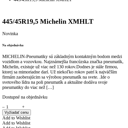
445/45R19,5 Michelin XMHLT
Novinka
Na objednávku
MICHELIN-Pneumatiky sú základným kontaktným bodom medzi
vozidlom a vozovkou. Najznámejšia francúzska značka pneumatík,
Michelin, existuje už viac než 130 rokov.Dodnes je stále firmou,
ktorej sa mimoriadne darí. Už niekoľko rokov patrí k najväčším
firmám zaoberajúcim sa výrobou pneumatík na svete. .Ide o
svetového lídra na poli pneumatík a aktuálne dodáva svoje
pneumatiky do viac než […]
Dostupné na objednávku
–
+
Vyžiadať cenu
Add to Wishlist
Add to Wishlist