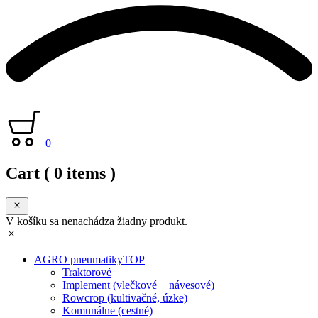
0
Cart
( 0 items )
V košíku sa nenachádza žiadny produkt.
AGRO pneumatiky
TOP
Traktorové
Implement (vlečkové + návesové)
Rowcrop (kultivačné, úzke)
Komunálne (cestné)