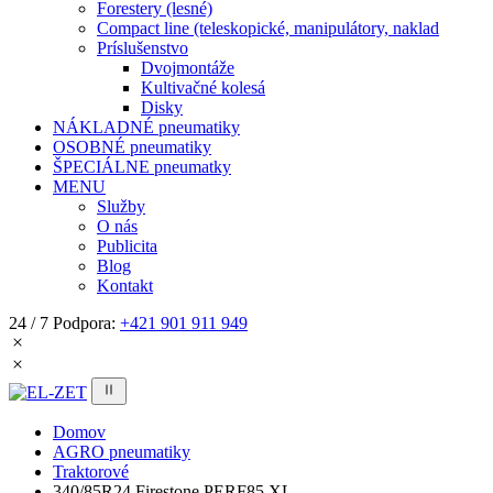
Forestery (lesné)
Compact line (teleskopické, manipulátory, naklad
Príslušenstvo
Dvojmontáže
Kultivačné kolesá
Disky
NÁKLADNÉ pneumatiky
OSOBNÉ pneumatiky
ŠPECIÁLNE pneumatky
MENU
Služby
O nás
Publicita
Blog
Kontakt
24 / 7 Podpora:
+421 901 911 949
Domov
AGRO pneumatiky
Traktorové
340/85R24 Firestone PERF85 XL