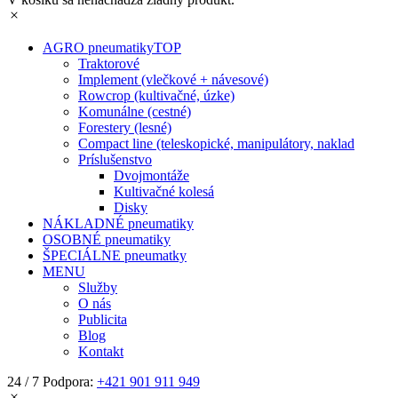
AGRO pneumatiky
TOP
Traktorové
Implement (vlečkové + návesové)
Rowcrop (kultivačné, úzke)
Komunálne (cestné)
Forestery (lesné)
Compact line (teleskopické, manipulátory, naklad
Príslušenstvo
Dvojmontáže
Kultivačné kolesá
Disky
NÁKLADNÉ pneumatiky
OSOBNÉ pneumatiky
ŠPECIÁLNE pneumatky
MENU
Služby
O nás
Publicita
Blog
Kontakt
24 / 7 Podpora:
+421 901 911 949