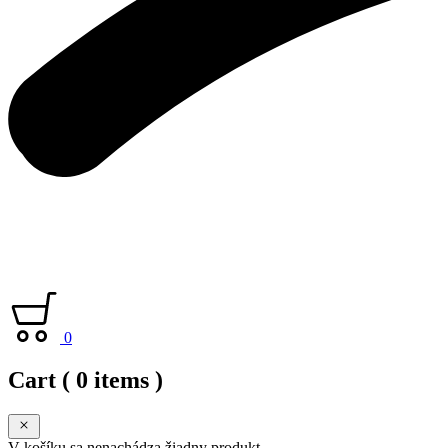
0
Cart
( 0 items )
V košíku sa nenachádza žiadny produkt.