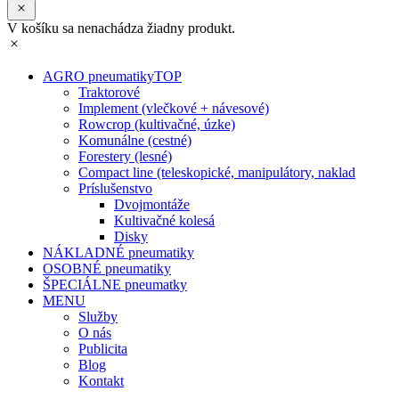
V košíku sa nenachádza žiadny produkt.
AGRO pneumatiky
TOP
Traktorové
Implement (vlečkové + návesové)
Rowcrop (kultivačné, úzke)
Komunálne (cestné)
Forestery (lesné)
Compact line (teleskopické, manipulátory, naklad
Príslušenstvo
Dvojmontáže
Kultivačné kolesá
Disky
NÁKLADNÉ pneumatiky
OSOBNÉ pneumatiky
ŠPECIÁLNE pneumatky
MENU
Služby
O nás
Publicita
Blog
Kontakt