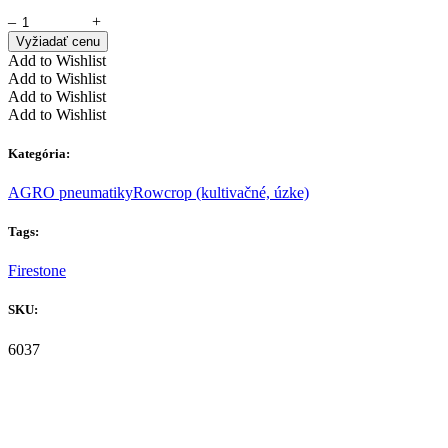
–
+
Vyžiadať cenu
Add to Wishlist
Add to Wishlist
Add to Wishlist
Add to Wishlist
Kategória:
AGRO pneumatiky
Rowcrop (kultivačné, úzke)
Tags:
Firestone
SKU:
6037