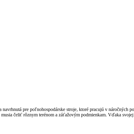
avrhnutá pre poľnohospodárske stroje, ktoré pracujú v náročných pod
oré musia čeliť rôznym terénom a záťažovým podmienkam. Vďaka svojej r