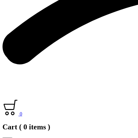
0
Cart
( 0 items )