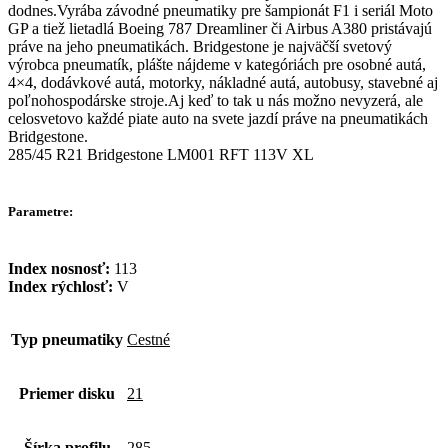
dodnes.Vyrába závodné pneumatiky pre šampionát F1 i seriál Moto
GP a tiež lietadlá Boeing 787 Dreamliner či Airbus A380 pristávajú
práve na jeho pneumatikách. Bridgestone je najväčší svetový
výrobca pneumatík, plášte nájdeme v kategóriách pre osobné autá,
4×4, dodávkové autá, motorky, nákladné autá, autobusy, stavebné aj
poľnohospodárske stroje.Aj keď to tak u nás možno nevyzerá, ale
celosvetovo každé piate auto na svete jazdí práve na pneumatikách
Bridgestone.
285/45 R21 Bridgestone LM001 RFT 113V XL
Parametre:
Index nosnosť:
113
Index rýchlosť:
V
Typ pneumatiky
Cestné
Priemer disku
21
Šírka profilu
285