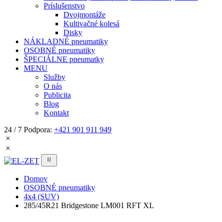
Príslušenstvo
Dvojmontáže
Kultivačné kolesá
Disky
NÁKLADNÉ pneumatiky
OSOBNÉ pneumatiky
ŠPECIÁLNE pneumatky
MENU
Služby
O nás
Publicita
Blog
Kontakt
24 / 7 Podpora:
+421 901 911 949
Domov
OSOBNÉ pneumatiky
4x4 (SUV)
285/45R21 Bridgestone LM001 RFT XL