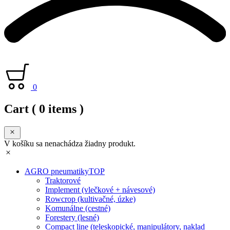
0
Cart
( 0 items )
V košíku sa nenachádza žiadny produkt.
AGRO pneumatiky
TOP
Traktorové
Implement (vlečkové + návesové)
Rowcrop (kultivačné, úzke)
Komunálne (cestné)
Forestery (lesné)
Compact line (teleskopické, manipulátory, naklad