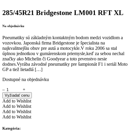
285/45R21 Bridgestone LM001 RFT XL
Na objednávku
Pneumatiky sú základným kontaktným bodom medzi vozidlom a
vozovkou. Japonská firma Bridgestone je špecialista na
najkvalitnejšiu obuv pre autá a motocykle.V roku 2006 sa stal
úplnou jednotkou v gumárenskom priemysle,keď za sebou nechal
značky ako Michelin či Goodyear a toto prvenstvo nesie
dodnes.Vyrába závodné pneumatiky pre šampionát F1 i seriál Moto
GP a tiež lietadlá […]
Dostupné na objednávku
–
+
Vyžiadať cenu
Add to Wishlist
Add to Wishlist
Add to Wishlist
Add to Wishlist
Kategória: