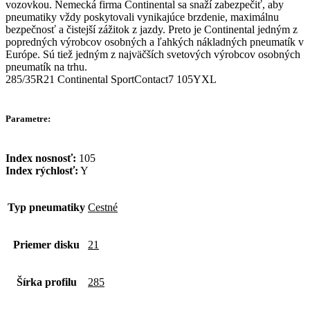
vozovkou. Nemecká firma Continental sa snaží zabezpečiť, aby
pneumatiky vždy poskytovali vynikajúce brzdenie, maximálnu
bezpečnosť a čistejší zážitok z jazdy. Preto je Continental jedným z
popredných výrobcov osobných a ľahkých nákladných pneumatík v
Európe. Sú tiež jedným z najväčších svetových výrobcov osobných
pneumatík na trhu.
285/35R21 Continental SportContact7 105YXL
Parametre:
Index nosnosť:
105
Index rýchlosť:
Y
Typ pneumatiky
Cestné
Priemer disku
21
Šírka profilu
285