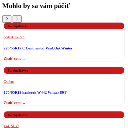
Mohlo by sa vám páčiť
Na objednávku
dodávkove "C"
225/55R17 C Continental VanCOnt.Winter
Na objednávku
Osobné
175/65R13 hankook W442 Winter 80T
Na objednávku
4x4 (SUV)