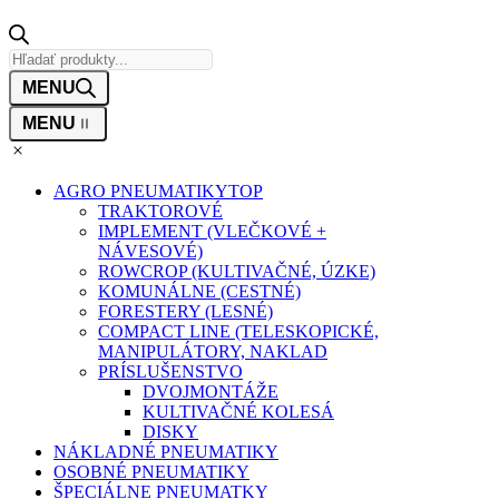
Products
search
AGRO PNEUMATIKY
TOP
TRAKTOROVÉ
IMPLEMENT (VLEČKOVÉ +
NÁVESOVÉ)
ROWCROP (KULTIVAČNÉ, ÚZKE)
KOMUNÁLNE (CESTNÉ)
FORESTERY (LESNÉ)
COMPACT LINE (TELESKOPICKÉ,
MANIPULÁTORY, NAKLAD
PRÍSLUŠENSTVO
DVOJMONTÁŽE
KULTIVAČNÉ KOLESÁ
DISKY
NÁKLADNÉ PNEUMATIKY
OSOBNÉ PNEUMATIKY
ŠPECIÁLNE PNEUMATKY