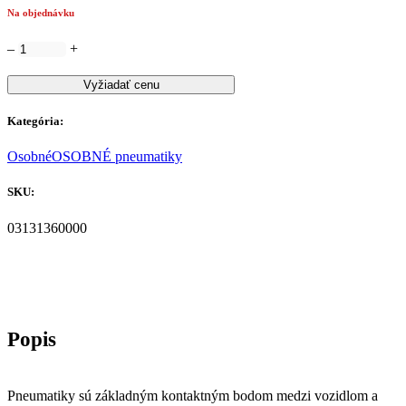
Na objednávku
–
+
Vyžiadať cenu
Kategória:
Osobné
OSOBNÉ pneumatiky
SKU:
03131360000
Pneumatiky sú základným kontaktným bodom medzi vozidlom a