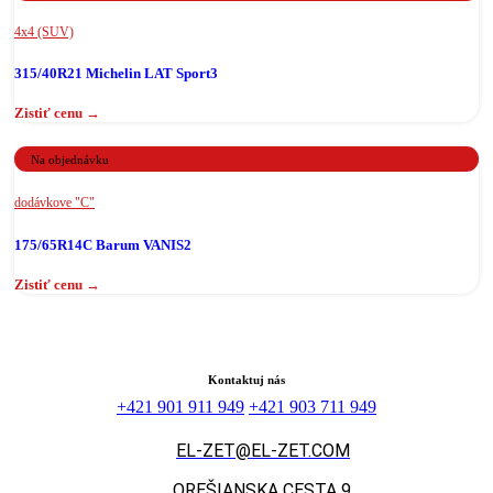
4x4 (SUV)
315/40R21 Michelin LAT Sport3
Na objednávku
dodávkove "C"
175/65R14C Barum VANIS2
Kontaktuj nás
+421 901 911 949
+421 903 711 949
EL-ZET@EL-ZET.COM
OREŠIANSKA CESTA 9,