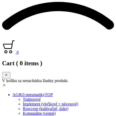
0
Cart
( 0 items )
V košíku sa nenachádza žiadny produkt.
AGRO pneumatiky
TOP
Traktorové
Implement (vlečkové + návesové)
Rowcrop (kultivačné, úzke)
Komunálne (cestné)