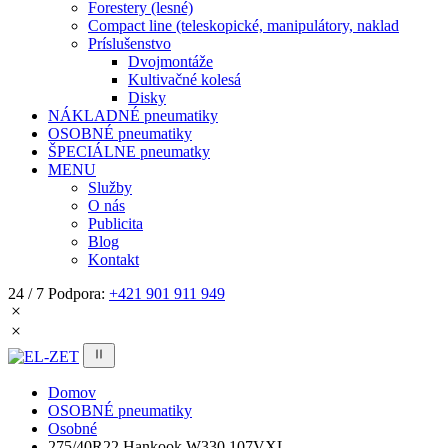
Forestery (lesné)
Compact line (teleskopické, manipulátory, naklad
Príslušenstvo
Dvojmontáže
Kultivačné kolesá
Disky
NÁKLADNÉ pneumatiky
OSOBNÉ pneumatiky
ŠPECIÁLNE pneumatky
MENU
Služby
O nás
Publicita
Blog
Kontakt
24 / 7 Podpora:
+421 901 911 949
Domov
OSOBNÉ pneumatiky
Osobné
275/40R22 Hankook W330 107VXL