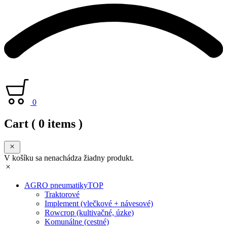
0
Cart
( 0 items )
V košíku sa nenachádza žiadny produkt.
AGRO pneumatiky
TOP
Traktorové
Implement (vlečkové + návesové)
Rowcrop (kultivačné, úzke)
Komunálne (cestné)