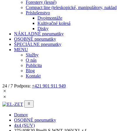
Forestery (lesné)
Compact line (teleskopické, manipulátory, naklad
Príslušenstvo
Dvojmontáže
Kultivačné kolesá
Disky
NÁKLADNÉ pneumatiky
OSOBNÉ pneumatiky
ŠPECIÁLNE pneumatky
MENU
Služby
O nás
Publicita
Blog
Kontakt
24 / 7 Podpora:
+421 901 911 949
Domov
OSOBNÉ pneumatiky
4x4 (SUV)
275/40R20 Pirelli S-WNT 106VXL r-f