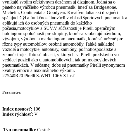
vynikajú svojím efektívnym dezénom aj dizajnom. Jedná sa o
piateho najväčšieho výrobcu pneumatík, hneď za Bridgestone,
Michelin, Continental a Goodyear. Kreatívni talianski dizajnéri
spájajúci štýl a funkčnosť inovácií v oblasti športových pneumatík a
aplikujú ich do osobných pneumatík do každého
počasia,motocyklov a SUV.V súčasnosti je Pirelli operačným
holdingom spoločností pre skupiny, ktoré sa zaoberajú návrhom,
vývojom, výrobou a marketingom pneumatík, ktoré sú určené pre
rôzne typy automobilov: osobné automobily, ľahké nákladné
vozidlá a motocykle, autobusy, kamióny, poľnohospodárske a
zemné stroje. Toto sú oblasti, v ktorých sa Pirelli predstavilo vo
vedúcej pozícii ako u automobilových, tak pri motocyklových
pneumatikách. V súčasnej dobe sú pneumatiky Pirelli synonymom
kvality, emócií a maximálneho výkonu.
275/40R20 Pirelli S-WNT 106VXL r-f
Parametre:
Index nosnosť:
106
Index rýchlosť:
V
Typ pneumatiky
Cestné