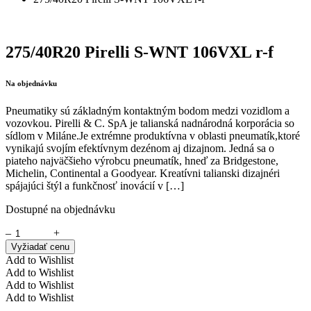
275/40R20 Pirelli S-WNT 106VXL r-f
Na objednávku
Pneumatiky sú základným kontaktným bodom medzi vozidlom a
vozovkou. Pirelli & C. SpA je talianská nadnárodná korporácia so
sídlom v Miláne.Je extrémne produktívna v oblasti pneumatík,ktoré
vynikajú svojím efektívnym dezénom aj dizajnom. Jedná sa o
piateho najväčšieho výrobcu pneumatík, hneď za Bridgestone,
Michelin, Continental a Goodyear. Kreatívni talianski dizajnéri
spájajúci štýl a funkčnosť inovácií v […]
Dostupné na objednávku
–
+
Vyžiadať cenu
Add to Wishlist
Add to Wishlist
Add to Wishlist
Add to Wishlist