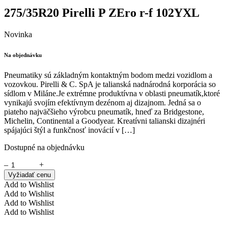
275/35R20 Pirelli P ZEro r-f 102YXL
Novinka
Na objednávku
Pneumatiky sú základným kontaktným bodom medzi vozidlom a
vozovkou. Pirelli & C. SpA je talianská nadnárodná korporácia so
sídlom v Miláne.Je extrémne produktívna v oblasti pneumatík,ktoré
vynikajú svojím efektívnym dezénom aj dizajnom. Jedná sa o
piateho najväčšieho výrobcu pneumatík, hneď za Bridgestone,
Michelin, Continental a Goodyear. Kreatívni talianski dizajnéri
spájajúci štýl a funkčnosť inovácií v […]
Dostupné na objednávku
–
+
Vyžiadať cenu
Add to Wishlist
Add to Wishlist
Add to Wishlist
Add to Wishlist