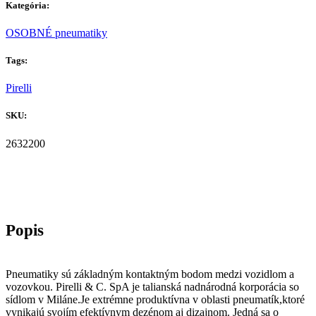
Kategória:
OSOBNÉ pneumatiky
Tags:
Pirelli
SKU:
2632200
Pneumatiky sú základným kontaktným bodom medzi vozidlom a
vozovkou. Pirelli & C. SpA je talianská nadnárodná korporácia so
sídlom v Miláne.Je extrémne produktívna v oblasti pneumatík,ktoré
vynikajú svojím efektívnym dezénom aj dizajnom. Jedná sa o