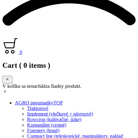
0
Cart
( 0 items )
V košíku sa nenachádza žiadny produkt.
AGRO pneumatiky
TOP
Traktorové
Implement (vlečkové + návesové)
Rowcrop (kultivačné, úzke)
Komunálne (cestné)
Forestery (lesné)
Compact line (teleskopické, manipulátory, naklad