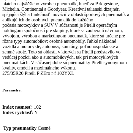
piateho najväčšieho výrobcu pneumatík, hneď za Bridgestone,
Michelin, Continental a Goodyear. Kreatívni talianski dizajnéri
spájajúci štýl a funkčnosť inovácií v oblasti športových pneumatík a
aplikujú ich do osobných pneumatík do každého
počasia,motocyklov a SUV.V súčasnosti je Pirelli operačným
holdingom spoločností pre skupiny, ktoré sa zaoberajú návrhom,
vývojom, výrobou a marketingom pneumatík, ktoré sú určené pre
rôzne typy automobilov: osobné automobily, ľahké nákladné
vozidlá a motocykle, autobusy, kamióny, poľnohospodárske a
zemné stroje. Toto sú oblasti, v ktorých sa Pirelli predstavilo vo
vedúcej pozícii ako u automobilových, tak pri motocyklových
pneumatikách. V súčasnej dobe sú pneumatiky Pirelli synonymom
kvality, emócií a maximálneho výkonu.
275/35R20 Pirelli P ZEro r-f 102YXL
Parametre:
Index nosnosť:
102
Index rýchlosť:
Y
Typ pneumatiky
Cestné