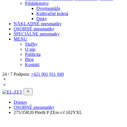
Príslušenstvo
Dvojmontáže
Kultivačné kolesá
Disky
NÁKLADNÉ pneumatiky
OSOBNÉ pneumatiky
ŠPECIÁLNE pneumatky
MENU
Služby
O nás
Publicita
Blog
Kontakt
24 / 7 Podpora:
+421 901 911 949
Domov
OSOBNÉ pneumatiky
275/35R20 Pirelli P ZEro r-f 102YXL