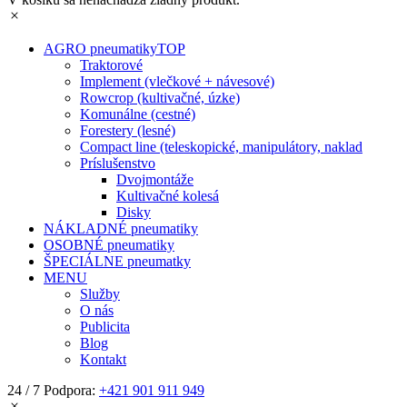
AGRO pneumatiky
TOP
Traktorové
Implement (vlečkové + návesové)
Rowcrop (kultivačné, úzke)
Komunálne (cestné)
Forestery (lesné)
Compact line (teleskopické, manipulátory, naklad
Príslušenstvo
Dvojmontáže
Kultivačné kolesá
Disky
NÁKLADNÉ pneumatiky
OSOBNÉ pneumatiky
ŠPECIÁLNE pneumatky
MENU
Služby
O nás
Publicita
Blog
Kontakt
24 / 7 Podpora:
+421 901 911 949