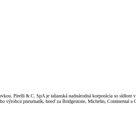
u. Pirelli & C. SpA je talianská nadnárodná korporácia so sídlom v 
o výrobcu pneumatík, hneď za Bridgestone, Michelin, Continental a Goo