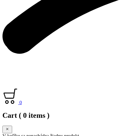
0
Cart
( 0 items )
V košíku sa nenachádza žiadny produkt.