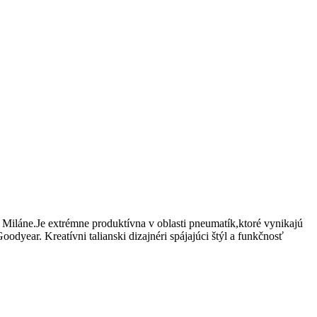
Miláne.Je extrémne produktívna v oblasti pneumatík,ktoré vynikajú
dyear. Kreatívni talianski dizajnéri spájajúci štýl a funkčnosť