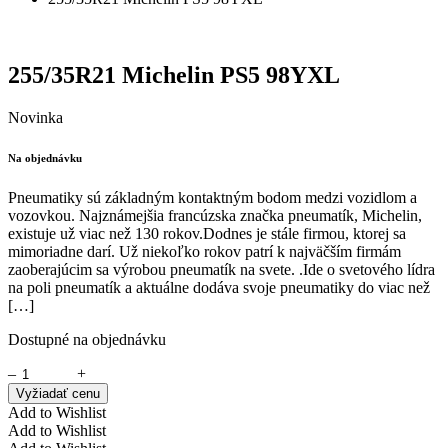
255/35R21 Michelin PS5 98YXL
Novinka
Na objednávku
Pneumatiky sú základným kontaktným bodom medzi vozidlom a
vozovkou. Najznámejšia francúzska značka pneumatík, Michelin,
existuje už viac než 130 rokov.Dodnes je stále firmou, ktorej sa
mimoriadne darí. Už niekoľko rokov patrí k najväčším firmám
zaoberajúcim sa výrobou pneumatík na svete. .Ide o svetového lídra
na poli pneumatík a aktuálne dodáva svoje pneumatiky do viac než
[…]
Dostupné na objednávku
–
+
Vyžiadať cenu
Add to Wishlist
Add to Wishlist