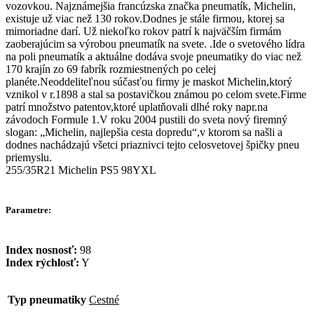
vozovkou. Najznámejšia francúzska značka pneumatík, Michelin,
existuje už viac než 130 rokov.Dodnes je stále firmou, ktorej sa
mimoriadne darí. Už niekoľko rokov patrí k najväčším firmám
zaoberajúcim sa výrobou pneumatík na svete. .Ide o svetového lídra
na poli pneumatík a aktuálne dodáva svoje pneumatiky do viac než
170 krajín zo 69 fabrík rozmiestnených po celej
planéte.Neoddeliteľnou súčasťou firmy je maskot Michelin,ktorý
vznikol v r.1898 a stal sa postavičkou známou po celom svete.Firme
patrí množstvo patentov,ktoré uplatňovali dlhé roky napr.na
závodoch Formule 1.V roku 2004 pustili do sveta nový firemný
slogan: „Michelin, najlepšia cesta dopredu“,v ktorom sa našli a
dodnes nachádzajú všetci priaznivci tejto celosvetovej špičky pneu
priemyslu.
255/35R21 Michelin PS5 98YXL
Parametre:
Index nosnosť:
98
Index rýchlosť:
Y
Typ pneumatiky
Cestné