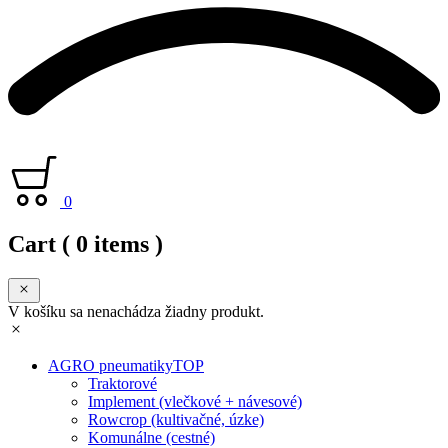
0
Cart
( 0 items )
V košíku sa nenachádza žiadny produkt.
AGRO pneumatiky
TOP
Traktorové
Implement (vlečkové + návesové)
Rowcrop (kultivačné, úzke)
Komunálne (cestné)