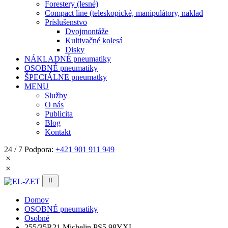
Forestery (lesné)
Compact line (teleskopické, manipulátory, naklad
Príslušenstvo
Dvojmontáže
Kultivačné kolesá
Disky
NÁKLADNÉ pneumatiky
OSOBNÉ pneumatiky
ŠPECIÁLNE pneumatky
MENU
Služby
O nás
Publicita
Blog
Kontakt
24 / 7 Podpora:
+421 901 911 949
Domov
OSOBNÉ pneumatiky
Osobné
255/35R21 Michelin PS5 98YXL