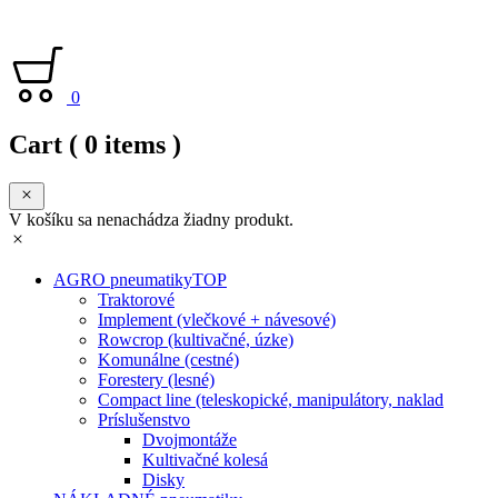
0
Cart
( 0 items )
V košíku sa nenachádza žiadny produkt.
AGRO pneumatiky
TOP
Traktorové
Implement (vlečkové + návesové)
Rowcrop (kultivačné, úzke)
Komunálne (cestné)
Forestery (lesné)
Compact line (teleskopické, manipulátory, naklad
Príslušenstvo
Dvojmontáže
Kultivačné kolesá
Disky