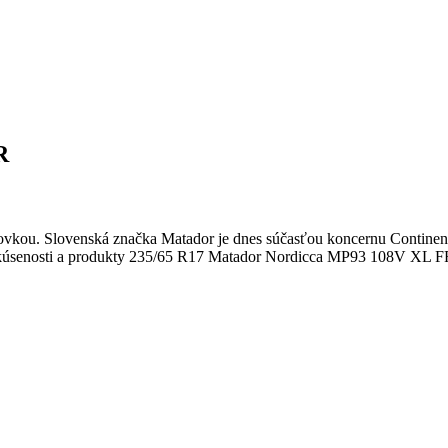
R
. Slovenská značka Matador je dnes súčasťou koncernu Continental a 
kúsenosti a produkty 235/65 R17 Matador Nordicca MP93 108V XL FR P