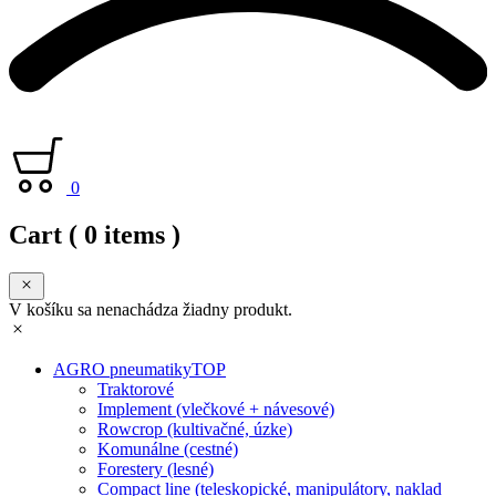
0
Cart
( 0 items )
V košíku sa nenachádza žiadny produkt.
AGRO pneumatiky
TOP
Traktorové
Implement (vlečkové + návesové)
Rowcrop (kultivačné, úzke)
Komunálne (cestné)
Forestery (lesné)
Compact line (teleskopické, manipulátory, naklad