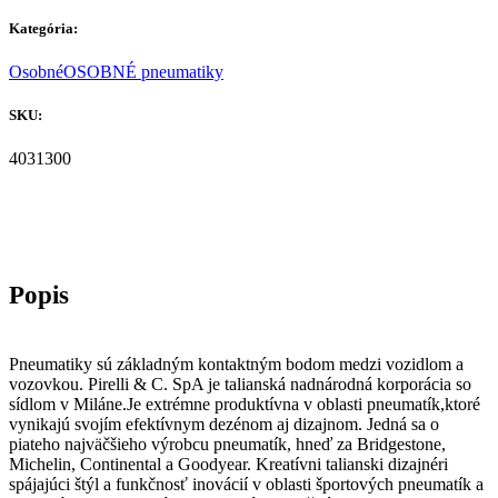
Kategória:
Osobné
OSOBNÉ pneumatiky
SKU:
4031300
Pneumatiky sú základným kontaktným bodom medzi vozidlom a
vozovkou. Pirelli & C. SpA je talianská nadnárodná korporácia so
sídlom v Miláne.Je extrémne produktívna v oblasti pneumatík,ktoré
vynikajú svojím efektívnym dezénom aj dizajnom. Jedná sa o
piateho najväčšieho výrobcu pneumatík, hneď za Bridgestone,
Michelin, Continental a Goodyear. Kreatívni talianski dizajnéri
spájajúci štýl a funkčnosť inovácií v oblasti športových pneumatík a