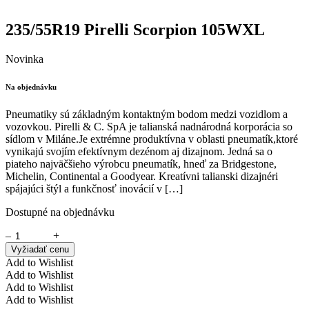
235/55R19 Pirelli Scorpion 105WXL
Novinka
Na objednávku
Pneumatiky sú základným kontaktným bodom medzi vozidlom a
vozovkou. Pirelli & C. SpA je talianská nadnárodná korporácia so
sídlom v Miláne.Je extrémne produktívna v oblasti pneumatík,ktoré
vynikajú svojím efektívnym dezénom aj dizajnom. Jedná sa o
piateho najväčšieho výrobcu pneumatík, hneď za Bridgestone,
Michelin, Continental a Goodyear. Kreatívni talianski dizajnéri
spájajúci štýl a funkčnosť inovácií v […]
Dostupné na objednávku
–
+
Vyžiadať cenu
Add to Wishlist
Add to Wishlist
Add to Wishlist
Add to Wishlist