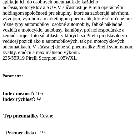
aplikujú ich do osobných pneumatík do každého
počasia,motocyklov a SUV.V súčasnosti je Pirelli operačným
holdingom spoločností pre skupiny, ktoré sa zaoberajú návrhom,
vývojom, výrobou a marketingom pneumatík, ktoré sú určené pre
rôzne typy automobilov: osobné automobily, ľahké nákladné
vozidlá a motocykle, autobusy, kamióny, poľnohospodárske a
zemné stroje. Toto sú oblasti, v ktorých sa Pirelli predstavilo vo
vedúcej pozícii ako u automobilových, tak pri motocyklových
pneumatikách. V súčasnej dobe sú pneumatiky Pirelli synonymom
kvality, emócií a maximálneho výkonu.
235/55R19 Pirelli Scorpion 105WXL
Parametre:
Index nosnosť:
105
Index rýchlosť:
W
Typ pneumatiky
Cestné
Priemer disku
19