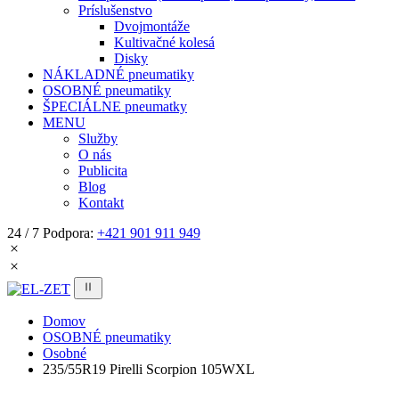
Príslušenstvo
Dvojmontáže
Kultivačné kolesá
Disky
NÁKLADNÉ pneumatiky
OSOBNÉ pneumatiky
ŠPECIÁLNE pneumatky
MENU
Služby
O nás
Publicita
Blog
Kontakt
24 / 7 Podpora:
+421 901 911 949
Domov
OSOBNÉ pneumatiky
Osobné
235/55R19 Pirelli Scorpion 105WXL