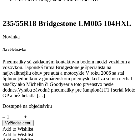
235/55R18 Bridgestone LM005 104HXL
Novinka
Na objednávku
Pneumatiky sú základným kontaktným bodom medzi vozidlom a
vozovkou. Japonská firma Bridgestone je špecialista na
najkvalitnejšiu obuv pre autá a motocykle.V roku 2006 sa stal
úplnou jednotkou v gumárenskom priemysle,keď za sebou nechal
značky ako Michelin či Goodyear a toto prvenstvo nesie
dodnes.Vyrába závodné pneumatiky pre šampionát F1 i seriál Moto
GP a tiež lietadlá […]
Dostupné na objednávku
–
+
Vyžiadať cenu
Add to Wishlist
Add to Wishlist