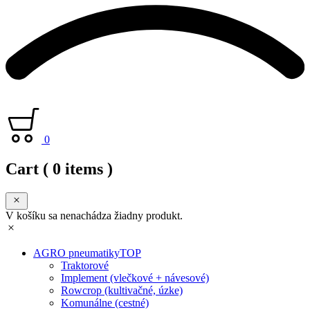
0
Cart
( 0 items )
V košíku sa nenachádza žiadny produkt.
AGRO pneumatiky
TOP
Traktorové
Implement (vlečkové + návesové)
Rowcrop (kultivačné, úzke)
Komunálne (cestné)