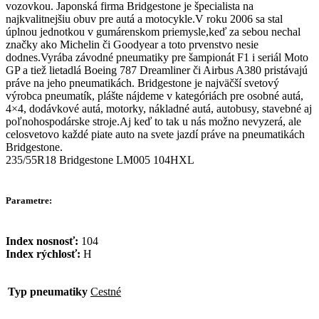
vozovkou. Japonská firma Bridgestone je špecialista na
najkvalitnejšiu obuv pre autá a motocykle.V roku 2006 sa stal
úplnou jednotkou v gumárenskom priemysle,keď za sebou nechal
značky ako Michelin či Goodyear a toto prvenstvo nesie
dodnes.Vyrába závodné pneumatiky pre šampionát F1 i seriál Moto
GP a tiež lietadlá Boeing 787 Dreamliner či Airbus A380 pristávajú
práve na jeho pneumatikách. Bridgestone je najväčší svetový
výrobca pneumatík, plášte nájdeme v kategóriách pre osobné autá,
4×4, dodávkové autá, motorky, nákladné autá, autobusy, stavebné aj
poľnohospodárske stroje.Aj keď to tak u nás možno nevyzerá, ale
celosvetovo každé piate auto na svete jazdí práve na pneumatikách
Bridgestone.
235/55R18 Bridgestone LM005 104HXL
Parametre:
Index nosnosť:
104
Index rýchlosť:
H
Typ pneumatiky
Cestné