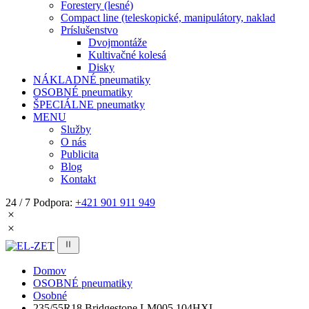
Forestery (lesné)
Compact line (teleskopické, manipulátory, naklad
Príslušenstvo
Dvojmontáže
Kultivačné kolesá
Disky
NÁKLADNÉ pneumatiky
OSOBNÉ pneumatiky
ŠPECIÁLNE pneumatky
MENU
Služby
O nás
Publicita
Blog
Kontakt
24 / 7 Podpora:
+421 901 911 949
Domov
OSOBNÉ pneumatiky
Osobné
235/55R18 Bridgestone LM005 104HXL