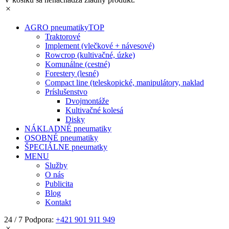
AGRO pneumatiky
TOP
Traktorové
Implement (vlečkové + návesové)
Rowcrop (kultivačné, úzke)
Komunálne (cestné)
Forestery (lesné)
Compact line (teleskopické, manipulátory, naklad
Príslušenstvo
Dvojmontáže
Kultivačné kolesá
Disky
NÁKLADNÉ pneumatiky
OSOBNÉ pneumatiky
ŠPECIÁLNE pneumatky
MENU
Služby
O nás
Publicita
Blog
Kontakt
24 / 7 Podpora:
+421 901 911 949