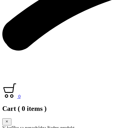
0
Cart
( 0 items )
V košíku sa nenachádza žiadny produkt.