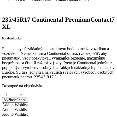
235/45R17 Continental PremiumContact7
XL
Na objednávku
Pneumatiky sú základným kontaktným bodom medzi vozidlom a
vozovkou. Nemecká firma Continental sa snaží zabezpečiť, aby
pneumatiky vždy poskytovali vynikajúce brzdenie, maximálnu
bezpečnosť a čistejší zážitok z jazdy. Preto je Continental jedným z
popredných výrobcov osobných a ľahkých nákladných pneumatík v
Európe. Sú tiež jedným z najväčších svetových výrobcov osobných
pneumatík na trhu. 235/45 R17 […]
Dostupné na objednávku
–
+
Vyžiadať cenu
Add to Wishlist
Add to Wishlist
Add to Wishlist