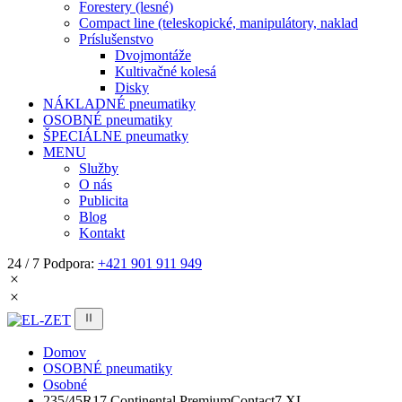
Forestery (lesné)
Compact line (teleskopické, manipulátory, naklad
Príslušenstvo
Dvojmontáže
Kultivačné kolesá
Disky
NÁKLADNÉ pneumatiky
OSOBNÉ pneumatiky
ŠPECIÁLNE pneumatky
MENU
Služby
O nás
Publicita
Blog
Kontakt
24 / 7 Podpora:
+421 901 911 949
Domov
OSOBNÉ pneumatiky
Osobné
235/45R17 Continental PremiumContact7 XL