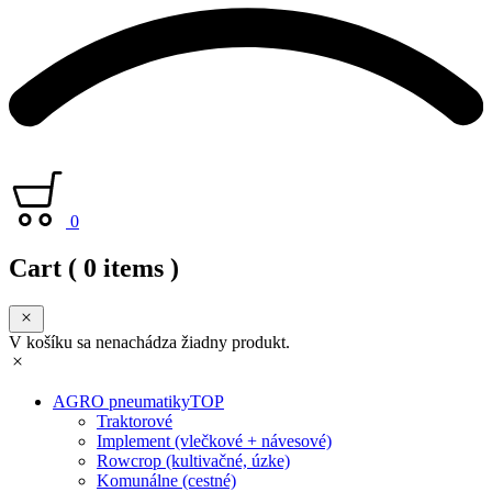
0
Cart
( 0 items )
V košíku sa nenachádza žiadny produkt.
AGRO pneumatiky
TOP
Traktorové
Implement (vlečkové + návesové)
Rowcrop (kultivačné, úzke)
Komunálne (cestné)