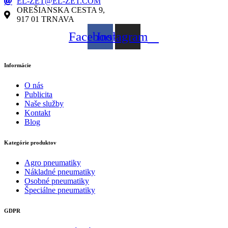
EL-ZET@EL-ZET.COM
OREŠIANSKA CESTA 9,
917 01 TRNAVA
Facebook
Instagram
Informácie
O nás
Publicita
Naše služby
Kontakt
Blog
Kategórie produktov
Agro pneumatiky
Nákladné pneumatiky
Osobné pneumatiky
Špeciálne pneumatiky
GDPR