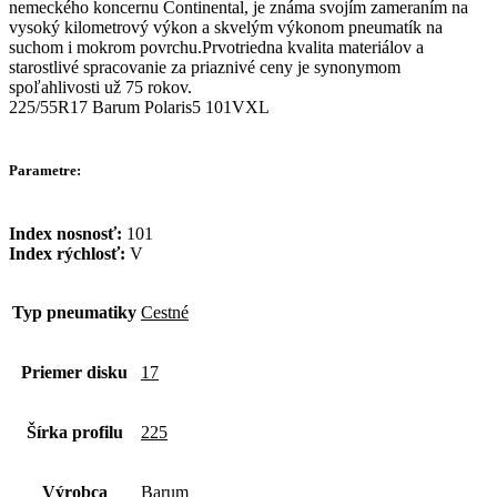
nemeckého koncernu Continental, je známa svojím zameraním na
vysoký kilometrový výkon a skvelým výkonom pneumatík na
suchom i mokrom povrchu.Prvotriedna kvalita materiálov a
starostlivé spracovanie za priaznivé ceny je synonymom
spoľahlivosti už 75 rokov.
225/55R17 Barum Polaris5 101VXL
Parametre:
Index nosnosť:
101
Index rýchlosť:
V
Typ pneumatiky
Cestné
Priemer disku
17
Šírka profilu
225
Výrobca
Barum