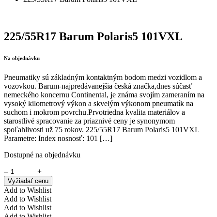
225/55R17 Barum Polaris5 101VXL
Na objednávku
Pneumatiky sú základným kontaktným bodom medzi vozidlom a
vozovkou. Barum-najpredávanejšia česká značka,dnes súčasť
nemeckého koncernu Continental, je známa svojím zameraním na
vysoký kilometrový výkon a skvelým výkonom pneumatík na
suchom i mokrom povrchu.Prvotriedna kvalita materiálov a
starostlivé spracovanie za priaznivé ceny je synonymom
spoľahlivosti už 75 rokov. 225/55R17 Barum Polaris5 101VXL
Parametre: Index nosnosť: 101 […]
Dostupné na objednávku
–
+
Vyžiadať cenu
Add to Wishlist
Add to Wishlist
Add to Wishlist
Add to Wishlist