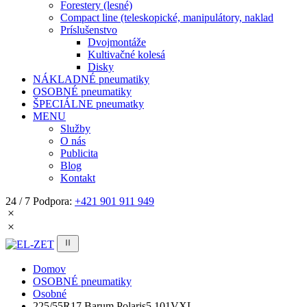
Forestery (lesné)
Compact line (teleskopické, manipulátory, naklad
Príslušenstvo
Dvojmontáže
Kultivačné kolesá
Disky
NÁKLADNÉ pneumatiky
OSOBNÉ pneumatiky
ŠPECIÁLNE pneumatky
MENU
Služby
O nás
Publicita
Blog
Kontakt
24 / 7 Podpora:
+421 901 911 949
Domov
OSOBNÉ pneumatiky
Osobné
225/55R17 Barum Polaris5 101VXL