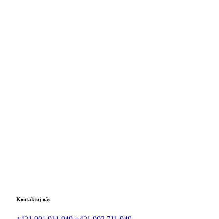
Kontaktuj nás
+421 901 911 949
+421 903 711 949