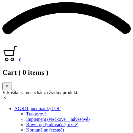
0
Cart
( 0 items )
V košíku sa nenachádza žiadny produkt.
AGRO pneumatiky
TOP
Traktorové
Implement (vlečkové + návesové)
Rowcrop (kultivačné, úzke)
Komunálne (cestné)