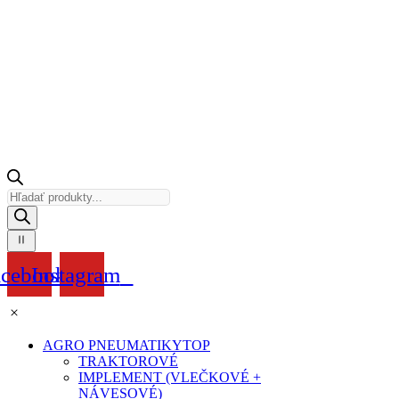
Products
search
acebook
Instagram
AGRO PNEUMATIKY
TOP
TRAKTOROVÉ
IMPLEMENT (VLEČKOVÉ +
NÁVESOVÉ)