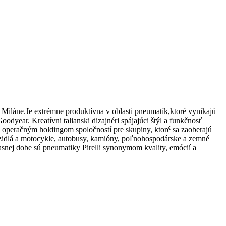
Miláne.Je extrémne produktívna v oblasti pneumatík,ktoré vynikajú
dyear. Kreatívni talianski dizajnéri spájajúci štýl a funkčnosť
i operačným holdingom spoločností pre skupiny, ktoré sa zaoberajú
zidlá a motocykle, autobusy, kamióny, poľnohospodárske a zemné
časnej dobe sú pneumatiky Pirelli synonymom kvality, emócií a