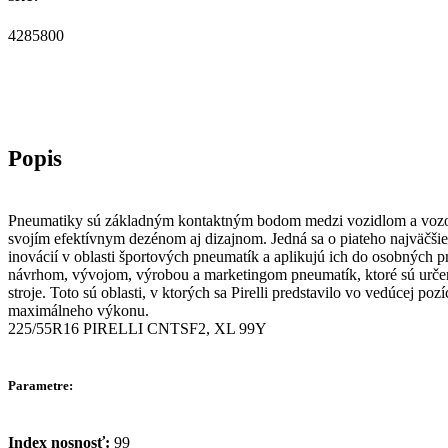
4285800
Pneumatiky sú základným kontaktným bodom medzi vozidlom a vozovko
svojím efektívnym dezénom aj dizajnom. Jedná sa o piateho najväčšieh
inovácií v oblasti športových pneumatík a aplikujú ich do osobných 
návrhom, vývojom, výrobou a marketingom pneumatík, ktoré sú určen
stroje. Toto sú oblasti, v ktorých sa Pirelli predstavilo vo vedúcej
maximálneho výkonu.
225/55R16 PIRELLI CNTSF2, XL 99Y
Parametre:
Index nosnosť:
99