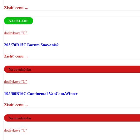
NA SKLADE
dodávkove "C"
205/70R15C Barum Snovanis2
Na objednávku
dodávkove "C"
195/60R16C Continental VanCont.Winter
Na objednávku
dodávkove "C"