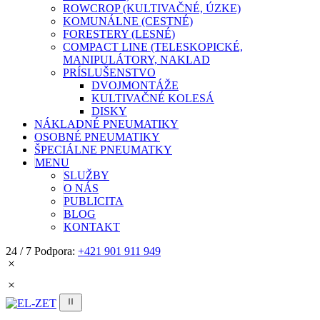
ROWCROP (KULTIVAČNÉ, ÚZKE)
KOMUNÁLNE (CESTNÉ)
FORESTERY (LESNÉ)
COMPACT LINE (TELESKOPICKÉ,
MANIPULÁTORY, NAKLAD
PRÍSLUŠENSTVO
DVOJMONTÁŽE
KULTIVAČNÉ KOLESÁ
DISKY
NÁKLADNÉ PNEUMATIKY
OSOBNÉ PNEUMATIKY
ŠPECIÁLNE PNEUMATKY
MENU
SLUŽBY
O NÁS
PUBLICITA
BLOG
KONTAKT
24 / 7 Podpora:
+421 901 911 949