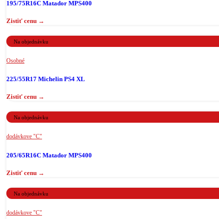
195/75R16C Matador MPS400
Na objednávku
Osobné
225/55R17 Michelin PS4 XL
Na objednávku
dodávkove "C"
205/65R16C Matador MPS400
Na objednávku
dodávkove "C"