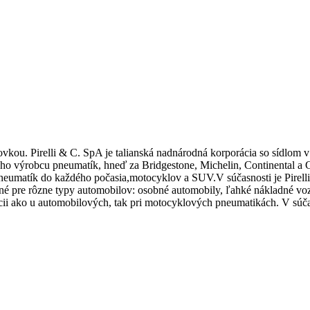
u. Pirelli & C. SpA je talianská nadnárodná korporácia so sídlom v 
o výrobcu pneumatík, hneď za Bridgestone, Michelin, Continental a Goo
pneumatík do každého počasia,motocyklov a SUV.V súčasnosti je Pirell
é pre rôzne typy automobilov: osobné automobily, ľahké nákladné vo
 pozícii ako u automobilových, tak pri motocyklových pneumatikách. V sú