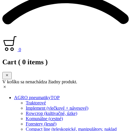
0
Cart
( 0 items )
V košíku sa nenachádza žiadny produkt.
AGRO pneumatiky
TOP
Traktorové
Implement (vlečkové + návesové)
Rowcrop (kultivačné, úzke)
Komunálne (cestné)
Forestery (lesné)
Compact line (teleskopické, manipulátory, naklad