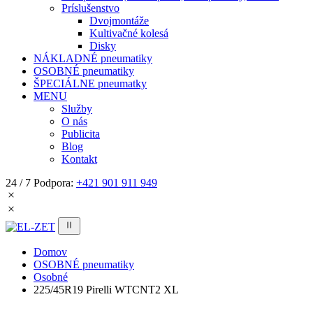
Príslušenstvo
Dvojmontáže
Kultivačné kolesá
Disky
NÁKLADNÉ pneumatiky
OSOBNÉ pneumatiky
ŠPECIÁLNE pneumatky
MENU
Služby
O nás
Publicita
Blog
Kontakt
24 / 7 Podpora:
+421 901 911 949
Domov
OSOBNÉ pneumatiky
Osobné
225/45R19 Pirelli WTCNT2 XL