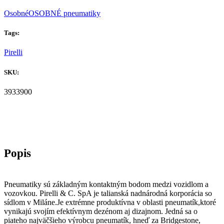
Osobné
OSOBNÉ pneumatiky
Tags:
Pirelli
SKU:
3933900
Pneumatiky sú základným kontaktným bodom medzi vozidlom a
vozovkou. Pirelli & C. SpA je talianská nadnárodná korporácia so
sídlom v Miláne.Je extrémne produktívna v oblasti pneumatík,ktoré
vynikajú svojím efektívnym dezénom aj dizajnom. Jedná sa o
piateho najväčšieho výrobcu pneumatík, hneď za Bridgestone,