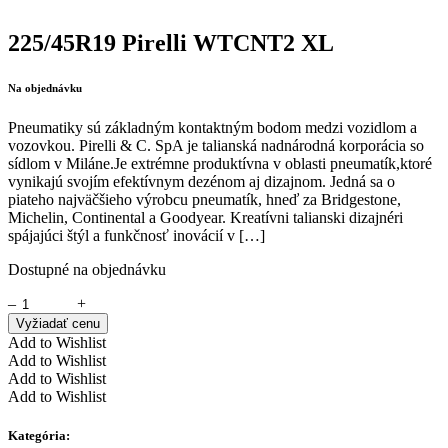
225/45R19 Pirelli WTCNT2 XL
Na objednávku
Pneumatiky sú základným kontaktným bodom medzi vozidlom a
vozovkou. Pirelli & C. SpA je talianská nadnárodná korporácia so
sídlom v Miláne.Je extrémne produktívna v oblasti pneumatík,ktoré
vynikajú svojím efektívnym dezénom aj dizajnom. Jedná sa o
piateho najväčšieho výrobcu pneumatík, hneď za Bridgestone,
Michelin, Continental a Goodyear. Kreatívni talianski dizajnéri
spájajúci štýl a funkčnosť inovácií v […]
Dostupné na objednávku
–
+
Vyžiadať cenu
Add to Wishlist
Add to Wishlist
Add to Wishlist
Add to Wishlist
Kategória: