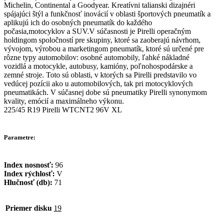
Michelin, Continental a Goodyear. Kreatívni talianski dizajnéri
spájajúci štýl a funkčnosť inovácií v oblasti športových pneumatík a
aplikujú ich do osobných pneumatík do každého
počasia,motocyklov a SUV.V súčasnosti je Pirelli operačným
holdingom spoločností pre skupiny, ktoré sa zaoberajú návrhom,
vývojom, výrobou a marketingom pneumatík, ktoré sú určené pre
rôzne typy automobilov: osobné automobily, ľahké nákladné
vozidlá a motocykle, autobusy, kamióny, poľnohospodárske a
zemné stroje. Toto sú oblasti, v ktorých sa Pirelli predstavilo vo
vedúcej pozícii ako u automobilových, tak pri motocyklových
pneumatikách. V súčasnej dobe sú pneumatiky Pirelli synonymom
kvality, emócií a maximálneho výkonu.
225/45 R19 Pirelli WTCNT2 96V XL
Parametre:
Index nosnosť:
96
Index rýchlosť:
V
Hlučnosť (db):
71
Priemer disku
19