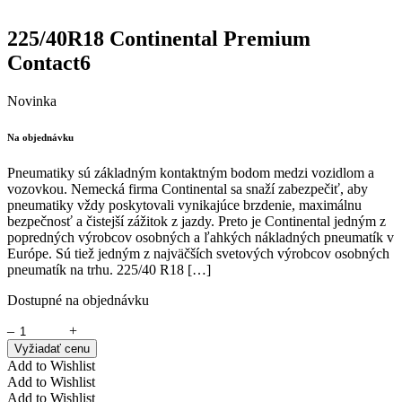
225/40R18 Continental Premium
Contact6
Novinka
Na objednávku
Pneumatiky sú základným kontaktným bodom medzi vozidlom a
vozovkou. Nemecká firma Continental sa snaží zabezpečiť, aby
pneumatiky vždy poskytovali vynikajúce brzdenie, maximálnu
bezpečnosť a čistejší zážitok z jazdy. Preto je Continental jedným z
popredných výrobcov osobných a ľahkých nákladných pneumatík v
Európe. Sú tiež jedným z najväčších svetových výrobcov osobných
pneumatík na trhu. 225/40 R18 […]
Dostupné na objednávku
–
+
Vyžiadať cenu
Add to Wishlist
Add to Wishlist
Add to Wishlist