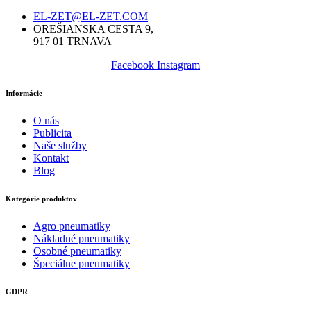
EL-ZET@EL-ZET.COM
OREŠIANSKA CESTA 9,
917 01 TRNAVA
Facebook
Instagram
Informácie
O nás
Publicita
Naše služby
Kontakt
Blog
Kategórie produktov
Agro pneumatiky
Nákladné pneumatiky
Osobné pneumatiky
Špeciálne pneumatiky
GDPR