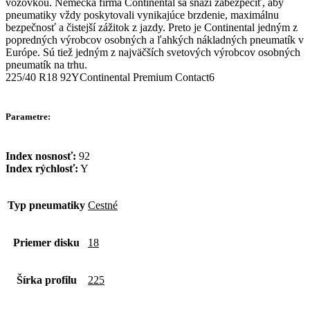
vozovkou. Nemecká firma Continental sa snaží zabezpečiť, aby
pneumatiky vždy poskytovali vynikajúce brzdenie, maximálnu
bezpečnosť a čistejší zážitok z jazdy. Preto je Continental jedným z
popredných výrobcov osobných a ľahkých nákladných pneumatík v
Európe. Sú tiež jedným z najväčších svetových výrobcov osobných
pneumatík na trhu.
225/40 R18 92YContinental Premium Contact6
Parametre:
Index nosnosť:
92
Index rýchlosť:
Y
Typ pneumatiky
Cestné
Priemer disku
18
Šírka profilu
225