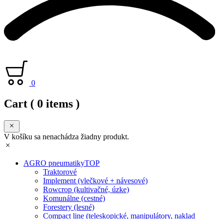
0
Cart
( 0 items )
V košíku sa nenachádza žiadny produkt.
AGRO pneumatiky
TOP
Traktorové
Implement (vlečkové + návesové)
Rowcrop (kultivačné, úzke)
Komunálne (cestné)
Forestery (lesné)
Compact line (teleskopické, manipulátory, naklad