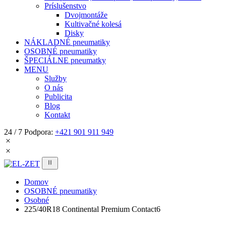
Príslušenstvo
Dvojmontáže
Kultivačné kolesá
Disky
NÁKLADNÉ pneumatiky
OSOBNÉ pneumatiky
ŠPECIÁLNE pneumatky
MENU
Služby
O nás
Publicita
Blog
Kontakt
24 / 7 Podpora:
+421 901 911 949
Domov
OSOBNÉ pneumatiky
Osobné
225/40R18 Continental Premium Contact6