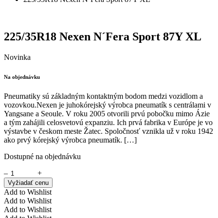
225/35R18 Nexen N´Fera Sport 87Y XL
Novinka
Na objednávku
Pneumatiky sú základným kontaktným bodom medzi vozidlom a
vozovkou.Nexen je juhokórejský výrobca pneumatík s centrálami v
Yangsane a Seoule. V roku 2005 otvorili prvú pobočku mimo Ázie
a tým zahájili celosvetovú expanziu. Ich prvá fabrika v Európe je vo
výstavbe v českom meste Žatec. Spoločnosť vznikla už v roku 1942
ako prvý kórejský výrobca pneumatík. […]
Dostupné na objednávku
–
+
Vyžiadať cenu
Add to Wishlist
Add to Wishlist
Add to Wishlist