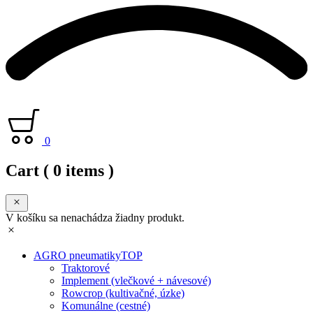
0
Cart
( 0 items )
V košíku sa nenachádza žiadny produkt.
AGRO pneumatiky
TOP
Traktorové
Implement (vlečkové + návesové)
Rowcrop (kultivačné, úzke)
Komunálne (cestné)