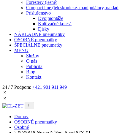
Forestery (lesné)
Compact line (teleskopické, manipulátory, naklad
Príslušenstvo
Dvojmontáže
Kultivačné kolesá
Disky
NÁKLADNÉ pneumatiky
OSOBNÉ pneumatiky
ŠPECIÁLNE pneumatky
MENU
Služby
O nás
Publicita
Blog
Kontakt
24 / 7 Podpora:
+421 901 911 949
Domov
OSOBNÉ pneumatiky
Osobné
225/35R18 Nexen N´Fera Sport 87Y XL