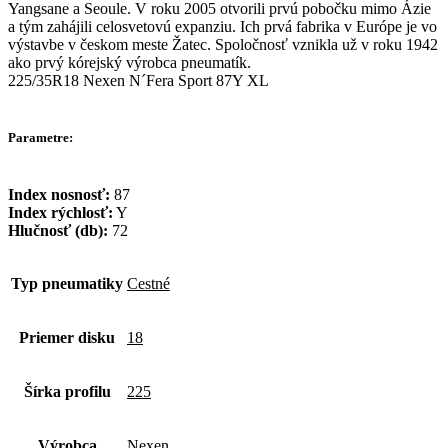
Yangsane a Seoule. V roku 2005 otvorili prvú pobočku mimo Ázie
a tým zahájili celosvetovú expanziu. Ich prvá fabrika v Európe je vo
výstavbe v českom meste Žatec. Spoločnosť vznikla už v roku 1942
ako prvý kórejský výrobca pneumatík.
225/35R18 Nexen N´Fera Sport 87Y XL
Parametre:
Index nosnosť:
87
Index rýchlosť:
Y
Hlučnosť (db):
72
Typ pneumatiky
Cestné
Priemer disku
18
Šírka profilu
225
Výrobca
Nexen