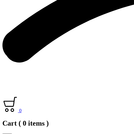
0
Cart
( 0 items )