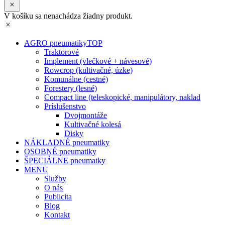
V košíku sa nenachádza žiadny produkt.
AGRO pneumatiky
TOP
Traktorové
Implement (vlečkové + návesové)
Rowcrop (kultivačné, úzke)
Komunálne (cestné)
Forestery (lesné)
Compact line (teleskopické, manipulátory, naklad
Príslušenstvo
Dvojmontáže
Kultivačné kolesá
Disky
NÁKLADNÉ pneumatiky
OSOBNÉ pneumatiky
ŠPECIÁLNE pneumatky
MENU
Služby
O nás
Publicita
Blog
Kontakt