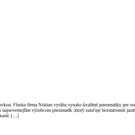
ou. Fínska firma Nokian vyrába vysoko kvalitné pneumatiky pre osob
vo najsevernejším výrobcom pneumatík ,ktorý zaisťuje bezstarostnú ja
skaníc […]