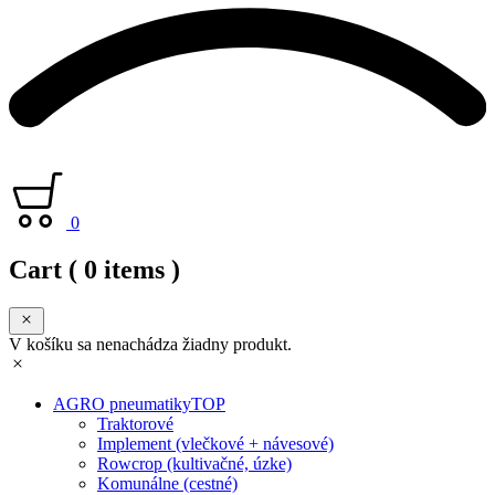
0
Cart
( 0 items )
V košíku sa nenachádza žiadny produkt.
AGRO pneumatiky
TOP
Traktorové
Implement (vlečkové + návesové)
Rowcrop (kultivačné, úzke)
Komunálne (cestné)