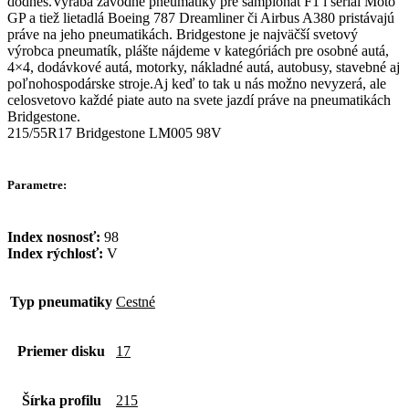
dodnes.Vyrába závodné pneumatiky pre šampionát F1 i seriál Moto
GP a tiež lietadlá Boeing 787 Dreamliner či Airbus A380 pristávajú
práve na jeho pneumatikách. Bridgestone je najväčší svetový
výrobca pneumatík, plášte nájdeme v kategóriách pre osobné autá,
4×4, dodávkové autá, motorky, nákladné autá, autobusy, stavebné aj
poľnohospodárske stroje.Aj keď to tak u nás možno nevyzerá, ale
celosvetovo každé piate auto na svete jazdí práve na pneumatikách
Bridgestone.
215/55R17 Bridgestone LM005 98V
Parametre:
Index nosnosť:
98
Index rýchlosť:
V
Typ pneumatiky
Cestné
Priemer disku
17
Šírka profilu
215