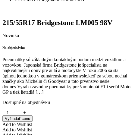
215/55R17 Bridgestone LM005 98V
Novinka
Na objednávku
Pneumatiky sú základným kontaktným bodom medzi vozidlom a
vozovkou. Japonská firma Bridgestone je špecialista na
najkvalitnejšiu obuv pre autá a motocykle.V roku 2006 sa stal
úplnou jednotkou v gumárenskom priemysle,keď za sebou nechal
značky ako Michelin či Goodyear a toto prvenstvo nesie
dodnes.Vyrába závodné pneumatiky pre šampionát F1 i seriál Moto
GP a tiež lietadlá […]
Dostupné na objednávku
–
+
Vyžiadať cenu
Add to Wishlist
Add to Wishlist