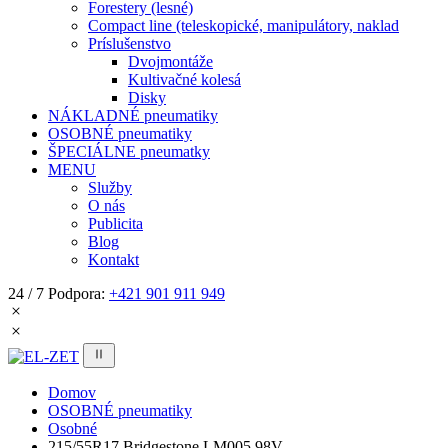
Forestery (lesné)
Compact line (teleskopické, manipulátory, naklad
Príslušenstvo
Dvojmontáže
Kultivačné kolesá
Disky
NÁKLADNÉ pneumatiky
OSOBNÉ pneumatiky
ŠPECIÁLNE pneumatky
MENU
Služby
O nás
Publicita
Blog
Kontakt
24 / 7 Podpora:
+421 901 911 949
Domov
OSOBNÉ pneumatiky
Osobné
215/55R17 Bridgestone LM005 98V