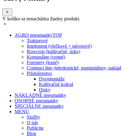
V košíku sa nenachádza žiadny produkt.
AGRO pneumatiky
TOP
Traktorové
Implement (vlečkové + návesové)
Rowcrop (kultivačné, úzke)
Komunálne (cestné)
Forestery (lesné)
Compact line (teleskopické, manipulátory, naklad
Príslušenstvo
Dvojmontáže
Kultivačné kolesá
Disky
NÁKLADNÉ pneumatiky
OSOBNÉ pneumatiky
ŠPECIÁLNE pneumatky
MENU
Služby
O nás
Publicita
Blog