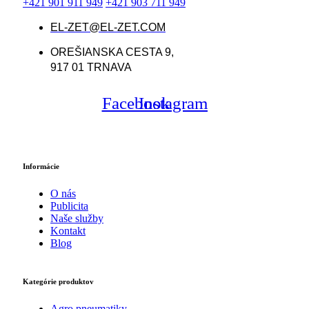
+421 901 911 949
+421 903 711 949
EL-ZET@EL-ZET.COM
OREŠIANSKA CESTA 9,
917 01 TRNAVA
Facebook
Instagram
Informácie
O nás
Publicita
Naše služby
Kontakt
Blog
Kategórie produktov
Agro pneumatiky