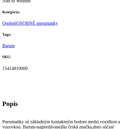
Add to Wishlist
Kategória:
Osobné
OSOBNÉ pneumatiky
Tags:
Barum
SKU:
15414810000
Pneumatiky sú základným kontaktným bodom medzi vozidlom a
vozovkou. Barum-najpredávanejšia česká značka,dnes súčasť