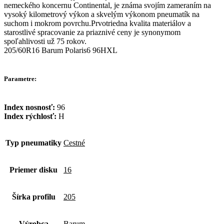
nemeckého koncernu Continental, je známa svojím zameraním na
vysoký kilometrový výkon a skvelým výkonom pneumatík na
suchom i mokrom povrchu.Prvotriedna kvalita materiálov a
starostlivé spracovanie za priaznivé ceny je synonymom
spoľahlivosti už 75 rokov.
205/60R16 Barum Polaris6 96HXL
Parametre:
Index nosnosť:
96
Index rýchlosť:
H
Typ pneumatiky
Cestné
Priemer disku
16
Šírka profilu
205
Výrobca
Barum