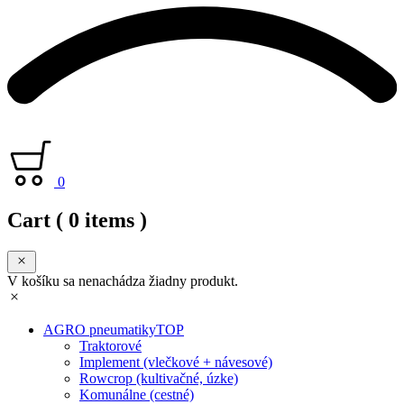
0
Cart
( 0 items )
V košíku sa nenachádza žiadny produkt.
AGRO pneumatiky
TOP
Traktorové
Implement (vlečkové + návesové)
Rowcrop (kultivačné, úzke)
Komunálne (cestné)