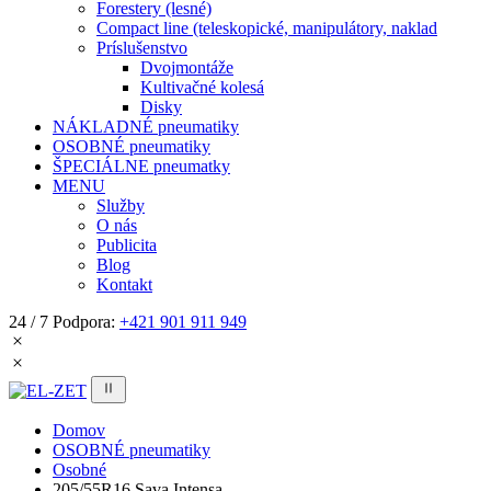
Forestery (lesné)
Compact line (teleskopické, manipulátory, naklad
Príslušenstvo
Dvojmontáže
Kultivačné kolesá
Disky
NÁKLADNÉ pneumatiky
OSOBNÉ pneumatiky
ŠPECIÁLNE pneumatky
MENU
Služby
O nás
Publicita
Blog
Kontakt
24 / 7 Podpora:
+421 901 911 949
Domov
OSOBNÉ pneumatiky
Osobné
205/55R16 Sava Intensa