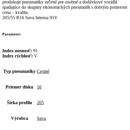
produkuje pneumatiky určené pre osobné a dodávkové vozidlá
spadajúce do skupiny ekonomických pneumatík s dobrým pomerom
cena – kvalita.
205/55 R16 Sava Intensa 91V
Parametre:
Index nosnosť:
91
Index rýchlosť:
V
Typ pneumatiky
Cestné
Priemer disku
16
Šírka profilu
205
Výrobca
Sava