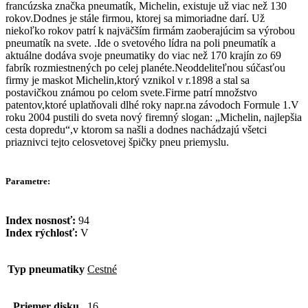
francúzska značka pneumatík, Michelin, existuje už viac než 130
rokov.Dodnes je stále firmou, ktorej sa mimoriadne darí. Už
niekoľko rokov patrí k najväčším firmám zaoberajúcim sa výrobou
pneumatík na svete. .Ide o svetového lídra na poli pneumatík a
aktuálne dodáva svoje pneumatiky do viac než 170 krajín zo 69
fabrík rozmiestnených po celej planéte.Neoddeliteľnou súčasťou
firmy je maskot Michelin,ktorý vznikol v r.1898 a stal sa
postavičkou známou po celom svete.Firme patrí množstvo
patentov,ktoré uplatňovali dlhé roky napr.na závodoch Formule 1.V
roku 2004 pustili do sveta nový firemný slogan: „Michelin, najlepšia
cesta dopredu“,v ktorom sa našli a dodnes nachádzajú všetci
priaznivci tejto celosvetovej špičky pneu priemyslu.
Parametre:
Index nosnosť:
94
Index rýchlosť:
V
Typ pneumatiky
Cestné
Priemer disku
16