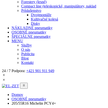
Forestery (lesné)
Compact line (teleskopické, manipulátory, naklad
Príslušenstvo
Dvojmontáže
Kultivačné kolesá
Disky
NÁKLADNÉ pneumatiky
OSOBNÉ pneumatiky
ŠPECIÁLNE pneumatky
MENU
Služby
O nás
Publicita
Blog
Kontakt
24 / 7 Podpora:
+421 901 911 949
Domov
OSOBNÉ pneumatiky
205/55R16 Michelin PCY4+