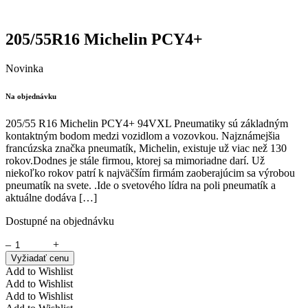
205/55R16 Michelin PCY4+
Novinka
Na objednávku
205/55 R16 Michelin PCY4+ 94VXL Pneumatiky sú základným
kontaktným bodom medzi vozidlom a vozovkou. Najznámejšia
francúzska značka pneumatík, Michelin, existuje už viac než 130
rokov.Dodnes je stále firmou, ktorej sa mimoriadne darí. Už
niekoľko rokov patrí k najväčším firmám zaoberajúcim sa výrobou
pneumatík na svete. .Ide o svetového lídra na poli pneumatík a
aktuálne dodáva […]
Dostupné na objednávku
–
+
Vyžiadať cenu
Add to Wishlist
Add to Wishlist
Add to Wishlist