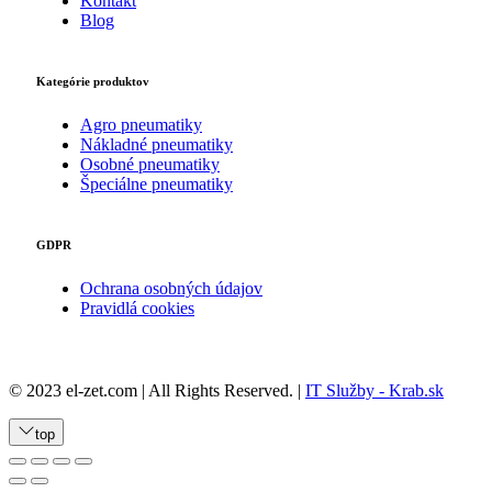
Kontakt
Blog
Kategórie produktov
Agro pneumatiky
Nákladné pneumatiky
Osobné pneumatiky
Špeciálne pneumatiky
GDPR
Ochrana osobných údajov
Pravidlá cookies
© 2023 el-zet.com | All Rights Reserved. |
IT Služby - Krab.sk
top