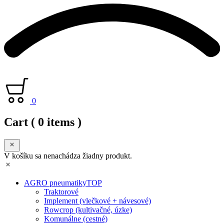
0
Cart
( 0 items )
V košíku sa nenachádza žiadny produkt.
AGRO pneumatiky
TOP
Traktorové
Implement (vlečkové + návesové)
Rowcrop (kultivačné, úzke)
Komunálne (cestné)